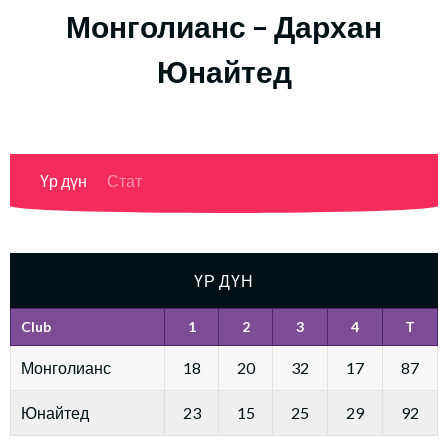
Монголианс – Дархан
Юнайтед
Үр дүн
Стат
ҮР ДҮН
Club
1
2
3
4
T
Монголианс
18
20
32
17
87
Юнайтед
23
15
25
29
92