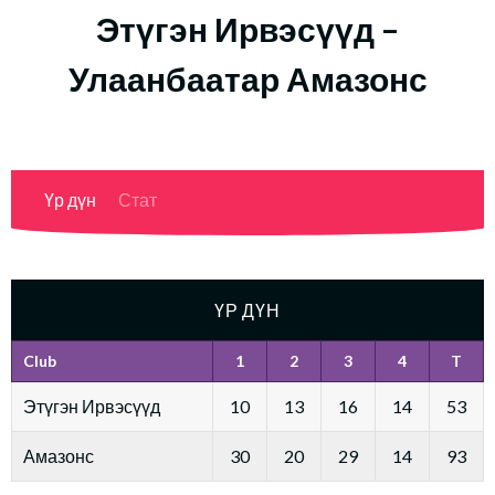
Этүгэн Ирвэсүүд –
Улаанбаатар Амазонс
Үр дүн
Стат
ҮР ДҮН
Club
1
2
3
4
T
Этүгэн Ирвэсүүд
10
13
16
14
53
Амазонс
30
20
29
14
93