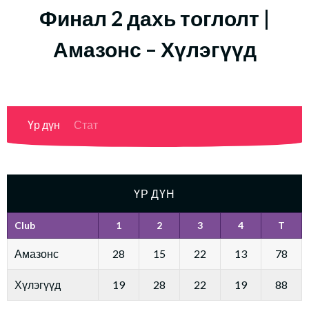
Финал 2 дахь тоглолт |
Амазонс – Хүлэгүүд
Үр дүн
Стат
ҮР ДҮН
Club
1
2
3
4
T
Амазонс
28
15
22
13
78
Хүлэгүүд
19
28
22
19
88