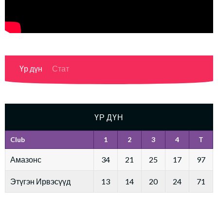
Үр дүн
Стат
ҮР ДҮН
Club
1
2
3
4
T
Амазонс
34
21
25
17
97
Этүгэн Ирвэсүүд
13
14
20
24
71