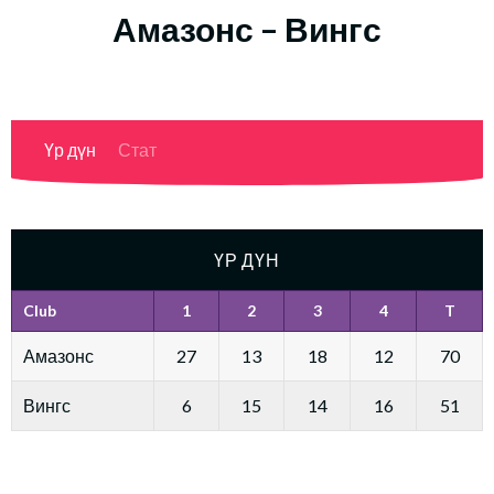
Амазонс – Вингс
Үр дүн
Стат
ҮР ДҮН
Club
1
2
3
4
T
Амазонс
27
13
18
12
70
Вингс
6
15
14
16
51