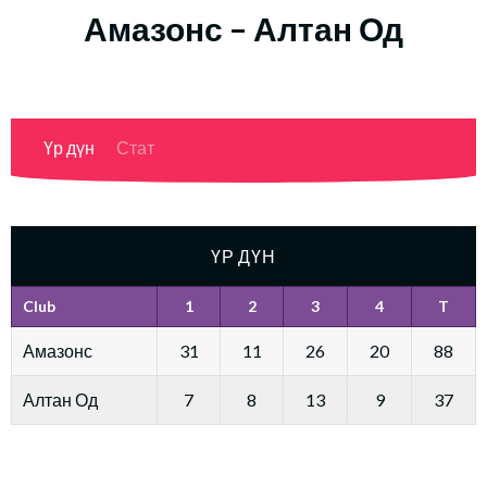
Амазонс – Алтан Од
Үр дүн
Стат
ҮР ДҮН
Club
1
2
3
4
T
Амазонс
31
11
26
20
88
Алтан Од
7
8
13
9
37