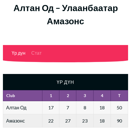
Алтан Од – Улаанбаатар
Амазонс
Үр дүн
Стат
ҮР ДҮН
Club
1
2
3
4
T
Алтан Од
17
7
8
18
50
Амазонс
22
27
23
18
90