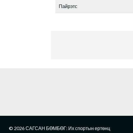
Пайрэтс
© 2026 САГСАН БӨМБӨГ: Их спортын ертөнц