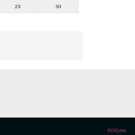
23
50
KOO.mn