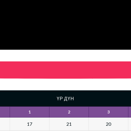
ҮР ДҮН
1
2
3
17
21
20