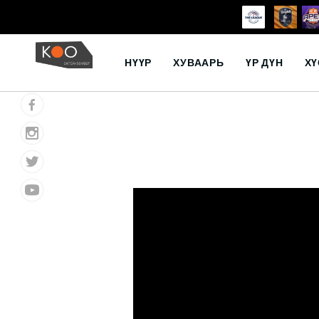
Skip
to
НҮҮР
ХУВААРЬ
ҮР ДҮН
ХҮ
content