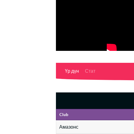
Үр дүн
Стат
Club
Амазонс