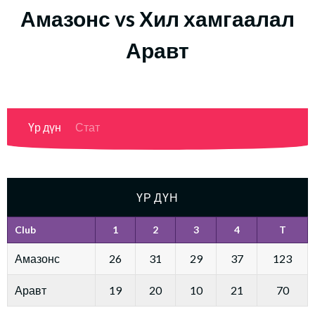
Амазонс vs Хил хамгаалал
Аравт
Үр дүн
Стат
ҮР ДҮН
Club
1
2
3
4
T
Амазонс
26
31
29
37
123
Аравт
19
20
10
21
70