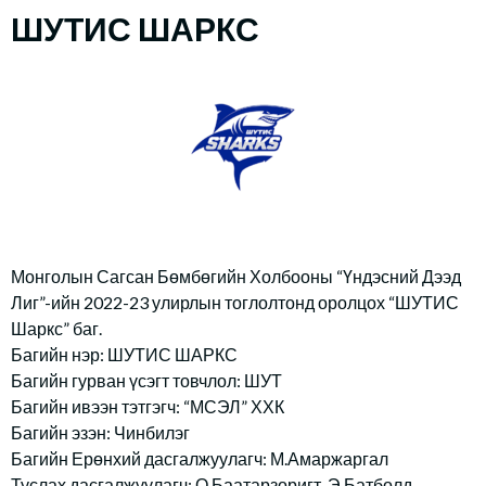
ШУТИС ШАРКС
Монголын Сагсан Бөмбөгийн Холбооны “Үндэсний Дээд
Лиг”-ийн 2022-23 улирлын тоглолтонд оролцох “ШУТИС
Шаркс” баг.
Багийн нэр: ШУТИС ШАРКС
Багийн гурван үсэгт товчлол: ШУТ
Багийн ивээн тэтгэгч: “МСЭЛ” ХХК
Багийн эзэн: Чинбилэг
Багийн Ерөнхий дасгалжуулагч: М.Амаржаргал
Туслах дасгалжуулагч: О.Баатарзоригт, Э.Батболд