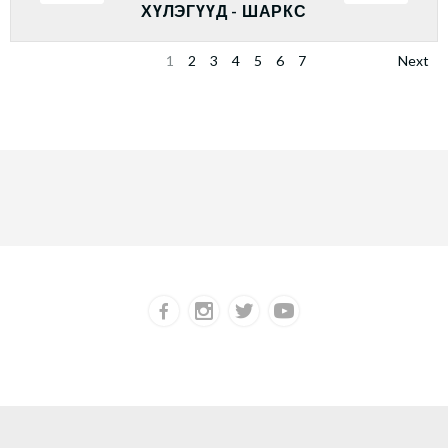
ХҮЛЭГҮҮД - ШАРКС
1
2
3
4
5
6
7
Next