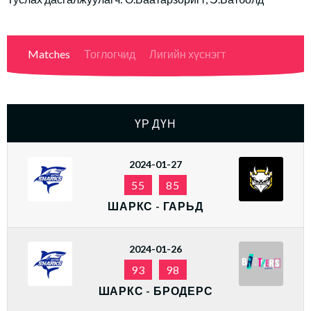
Matches
Тоглогчид
Лигийн хүснэгт
ҮР ДҮН
2024-01-27
55
85
ШАРКС - ГАРЬД
2024-01-26
93
98
ШАРКС - БРОДЕРС