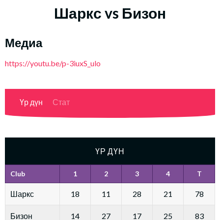
Шаркс vs Бизон
Медиа
https://youtu.be/p-3iuxS_ulo
Үр дүн
Стат
ҮР ДҮН
Club
1
2
3
4
T
Шаркс
18
11
28
21
78
Бизон
14
27
17
25
83