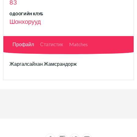
83
ОДООГИЙН КЛУБ
Шонхорууд
Профайл
Статистик
Matches
Жаргалсайхан Жамсрандорж