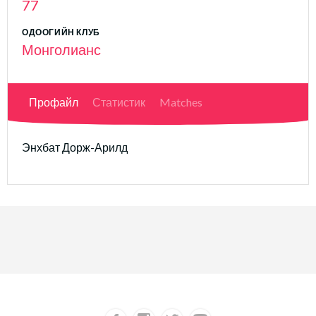
77
ОДООГИЙН КЛУБ
Монголианс
Профайл
Статистик
Matches
Энхбат Дорж-Арилд