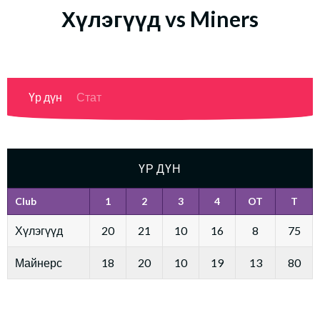
Хүлэгүүд vs Miners
Үр дүн
Стат
ҮР ДҮН
Club
1
2
3
4
OT
T
Хүлэгүүд
20
21
10
16
8
75
Майнерс
18
20
10
19
13
80