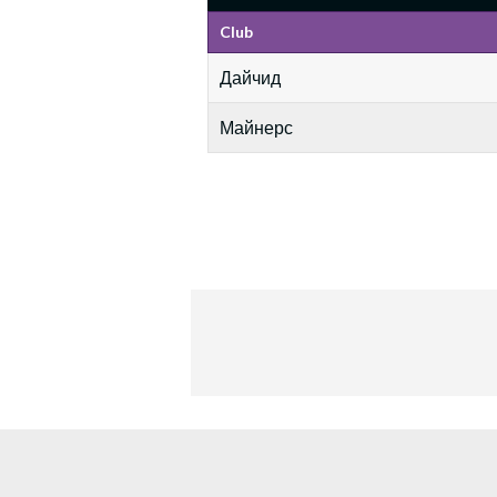
Club
Дайчид
Майнерс