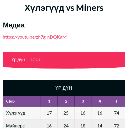
Хүлэгүүд vs Miners
Медиа
https://youtu.be/zh7g_nDQKaM
Үр дүн
Стат
ҮР ДҮН
Club
1
2
3
4
T
Хүлэгүүд
17
25
16
16
74
Майнерс
16
24
18
14
72