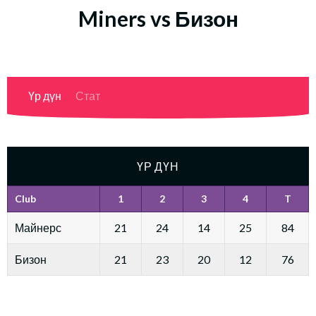
Miners vs Бизон
Үр дүн
Стат
ҮР ДҮН
Club
1
2
3
4
T
Майнерс
21
24
14
25
84
Бизон
21
23
20
12
76