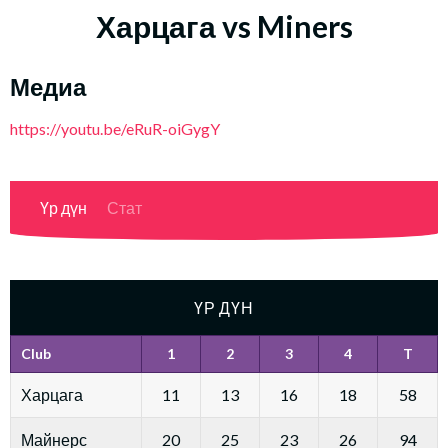
Харцага vs Miners
Медиа
https://youtu.be/eRuR-oiGygY
Үр дүн
Стат
ҮР ДҮН
Club
1
2
3
4
T
Харцага
11
13
16
18
58
Майнерс
20
25
23
26
94