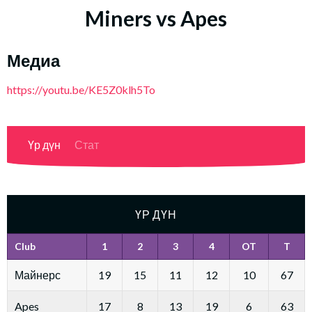
Miners vs Apes
Медиа
https://youtu.be/KE5Z0klh5To
Үр дүн
Стат
ҮР ДҮН
Club
1
2
3
4
OT
T
Майнерс
19
15
11
12
10
67
Apes
17
8
13
19
6
63