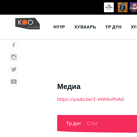
Skip
to
НҮҮР
ХУВААРЬ
ҮР ДҮН
ХҮ
content
Медиа
https://youtu.be/1-eWnhvPnA0
Үр дүн
Стат