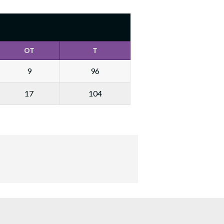
OT
T
9
96
17
104