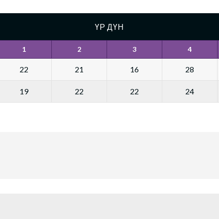
ҮР ДҮН
1
2
3
4
22
21
16
28
19
22
22
24