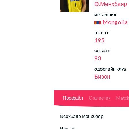
Ө.Мөнхбаяр
ИРГЭНШИЛ
Mongolia
HEIGHT
195
WEIGHT
93
ОДООГИЙН КЛУБ
Бизон
Профайл
Статистик
Match
Өсөхбаяр Мөнхбаяр
Нас: 30