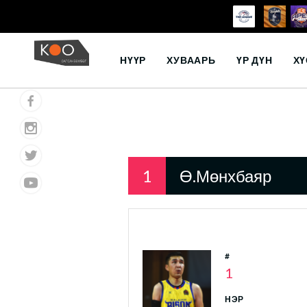
Skip
to
НҮҮР
ХУВААРЬ
ҮР ДҮН
ХҮ
content
1
Ө.Мөнхбаяр
#
1
НЭР