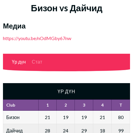
Бизон vs Дайчид
Медиа
https://youtu.be/nOdMGby67nw
Үр дүн
Стат
ҮР ДҮН
Club
1
2
3
4
T
Бизон
21
19
19
21
80
Дайчид
28
24
29
18
99