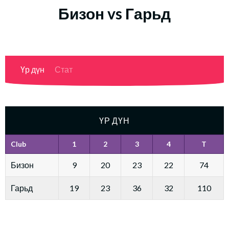
Бизон vs Гарьд
Үр дүн
Стат
ҮР ДҮН
Club
1
2
3
4
T
Бизон
9
20
23
22
74
Гарьд
19
23
36
32
110