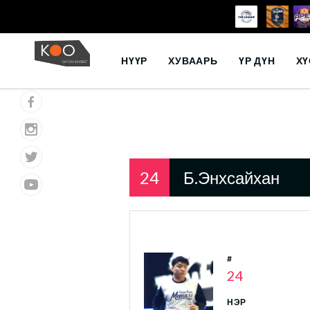
Skip
to
НҮҮР
ХУВААРЬ
ҮР ДҮН
ХҮ
content
24
Б.Энхсайхан
#
24
НЭР