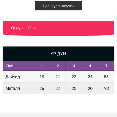
Цааш үргэжлүүлэх
Үр дүн
Стат
ҮР ДҮН
Club
1
2
3
4
T
Дайчид
19
21
22
24
86
Металл
26
27
20
20
93