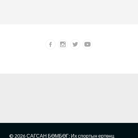
© 2026 САГСАН БӨМБӨГ: Их спортын ертөнц