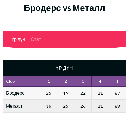
Бродерс vs Металл
Үр дүн
Стат
ҮР ДҮН
Club
1
2
3
4
T
Бродерс
25
19
22
21
87
Металл
16
25
26
21
88