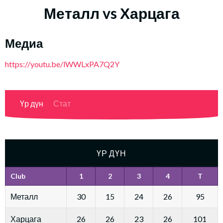
Металл vs Харцага
Медиа
https://youtu.be/lWWLxPA7Q2Y
Үр дүн
Стат
ҮР ДҮН
Club
1
2
3
4
T
Металл
30
15
24
26
95
Харцага
26
26
23
26
101