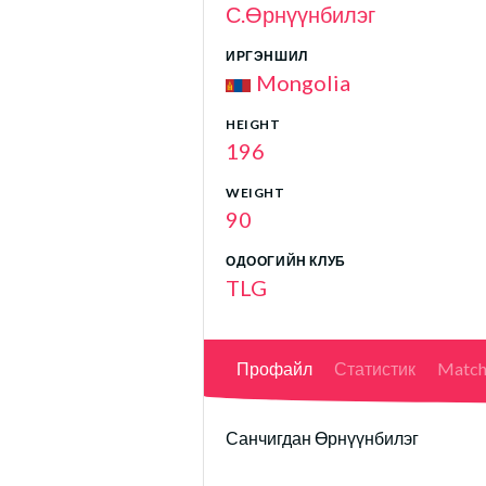
С.Өрнүүнбилэг
ИРГЭНШИЛ
Mongolia
HEIGHT
196
WEIGHT
90
ОДООГИЙН КЛУБ
TLG
Профайл
Статистик
Match
Санчигдан Өрнүүнбилэг