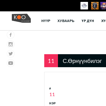
Skip
to
НҮҮР
ХУВААРЬ
ҮР ДҮН
ХҮ
content
11
С.Өрнүүнбилэг
#
11
НЭР