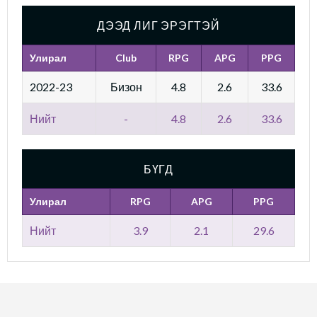
ДЭЭД ЛИГ ЭРЭГТЭЙ
Улирал
Club
RPG
APG
PPG
2022-23
Бизон
4.8
2.6
33.6
Нийт
-
4.8
2.6
33.6
БҮГД
Улирал
RPG
APG
PPG
Нийт
3.9
2.1
29.6