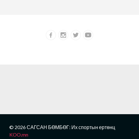
© 2026 САГСАН БӨМБӨГ: Их спортын ертөнц
KOO.mn