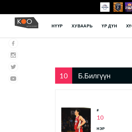
Skip
to
НҮҮР
ХУВААРЬ
ҮР ДҮН
ХҮ
content
10
Б.Билгүүн
#
10
НЭР