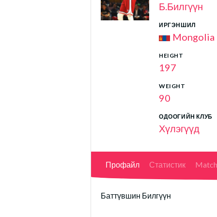
Б.Билгүүн
ИРГЭНШИЛ
Mongolia
HEIGHT
197
WEIGHT
90
ОДООГИЙН КЛУБ
Хүлэгүүд
Профайл
Статистик
Match
Баттүвшин Билгүүн