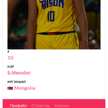
#
10
НЭР
Б.Мөнхбат
ИРГЭНШИЛ
Mongolia
Профайл
Статистик
Matches