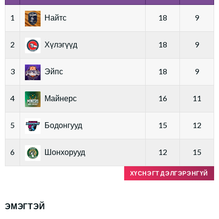
1
Найтс
18
9
2
Хүлэгүүд
18
9
3
Эйпс
18
9
4
Майнерс
16
11
5
Бодонгууд
15
12
6
Шонхорууд
12
15
ХҮСНЭГТ ДЭЛГЭРЭНГҮЙ
ЭМЭГТЭЙ