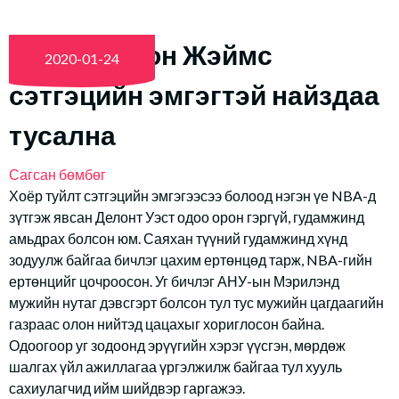
NBA: Леброн Жэймс
2020-01-24
сэтгэцийн эмгэгтэй найздаа
тусална
Сагсан бөмбөг
Хоёр туйлт сэтгэцийн эмгэгээсээ болоод нэгэн үе NBA-д
зүтгэж явсан Делонт Уэст одоо орон гэргүй, гудамжинд
амьдрах болсон юм. Саяхан түүний гудамжинд хүнд
зодуулж байгаа бичлэг цахим ертөнцөд тарж, NBA-гийн
ертөнцийг цочроосон. Уг бичлэг АНУ-ын Мэрилэнд
мужийн нутаг дэвсгэрт болсон тул тус мужийн цагдаагийн
газраас олон нийтэд цацахыг хориглосон байна.
Одоогоор уг зодоонд эрүүгийн хэрэг үүсгэн, мөрдөж
шалгах үйл ажиллагаа үргэлжилж байгаа тул хууль
сахиулагчид ийм шийдвэр гаргажээ.