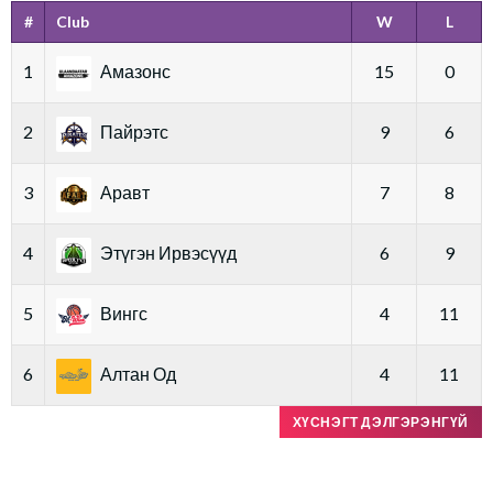
#
Club
W
L
1
Амазонс
15
0
2
Пайрэтс
9
6
3
Аравт
7
8
4
Этүгэн Ирвэсүүд
6
9
5
Вингс
4
11
6
Алтан Од
4
11
ХҮСНЭГТ ДЭЛГЭРЭНГҮЙ