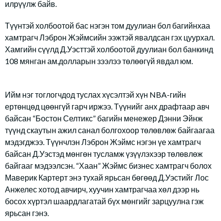
илрүүлж байв.
Түүнтэй холбоотой бас нэгэн том дуулиан бол багийнхаа
хамтрагч Лэброн Жэймсийн ээжтэй явалдсан гэх цуурхал.
Хамгийн сүүлд Д.Уэсттэй холбоотой дуулиан бол банкинд
108 мянган ам.долларын зээлээ төлөөгүй явдал юм.
Ийм нэг тоглогчдод туслах хүсэлтэй хүн NBA-гийн
ертөнцөд цөөнгүй гарч иржээ. Түүнийг анх драфтаар авч
байсан “Бостон Селтикс” багийн менежер Дэнни Эйнж
түүнд скаутын ажил санал болгохоор төлөвлөж байгаагаа
мэдэгджээ. Түүнчлэн Лэброн Жэймс нэгэн үе хамтрагч
байсан Д.Уэстэд мөнгөн тусламж үзүүлэхээр төлөвлөж
байгааг мэдээлсэн. “Хаан” Жэймс бизнес хамтрагч болох
Маверик Картерт энэ тухай ярьсан бөгөөд Д.Уэстийг Лос
Анжелес хотод авчирч, хуучин хамтрагчаа хөл дээр нь
босох хүртэл шаардлагатай бүх мөнгийг зарцуулна гэж
ярьсан гэнэ.