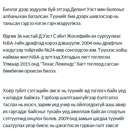
Бичлэг дээр зодуулж буй этгээд Делонт Уэст мөн болохыг
албаныхан баталсан. Түүнийг бие дээрх шивээсээр нь
таньсан гэдгээ нэгэн гэрч мэдүүлжээ.
Өдгөө 36 настай Д.Уэст Сэйнт Жосефийн их сургуулиас
NBA-гийн драфтад нэрээ дэвшүүлж, 2004 оны драфтын
нэгдүгээр тойргийн №24-өөр сонгогдсон юм. Түүнээс хойш
найман жил NBA-д зүтгээд Хятадын лигт тоглосон.
Улмаар 2015 онд “Техас Лежендс” багт тоглоод сагсан
бөмбөгөө орхисон билээ.
Хоёр туйлт сэтгэцийн эмгэг нь түүнийг ид тоглогч байх үед
ч илэрдэг байжээ. Тэрбээр шалтгаангүйгээр бэлтгэлээ
таслах нь ихэсч, зарим үед учир нь ойлгогдохгүй ааш авир
их гаргадаг байсныг тухайн үед ажиллаж байсан спортын
сэтгүүлчид онцлох болов. 2009 онд замын цагдаа түүнийг
саатуулах үеэр биеэс нь цэнэглэсэн гурван галт зэвсэг