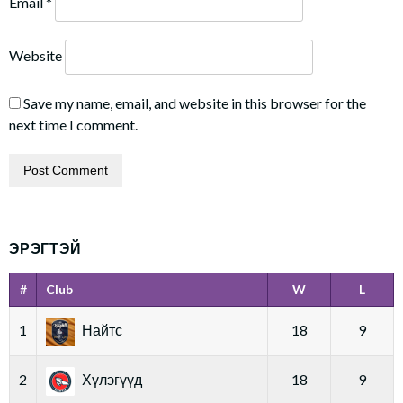
Email
*
Website
Save my name, email, and website in this browser for the
next time I comment.
ЭРЭГТЭЙ
#
Club
W
L
1
Найтс
18
9
2
Хүлэгүүд
18
9