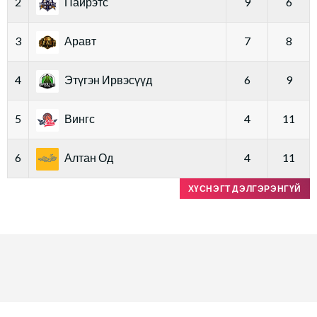
2
Пайрэтс
9
6
3
Аравт
7
8
4
Этүгэн Ирвэсүүд
6
9
5
Вингс
4
11
6
Алтан Од
4
11
ХҮСНЭГТ ДЭЛГЭРЭНГҮЙ