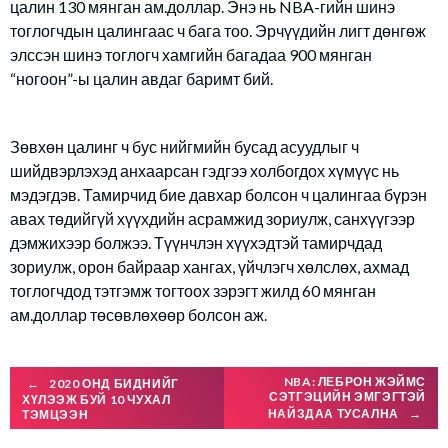
цалин 130 мянган ам.доллар. Энэ нь NBA-гийн шинэ
тоглогчдын цалингаас ч бага тоо. Эрчүүдийн лигт дөнгөж
элссэн шинэ тоглогч хамгийн багадаа 900 мянган
“ногоон”-ы цалин авдаг баримт бий.
Зөвхөн цалинг ч бус нийгмийн бусад асуудлыг ч
шийдвэрлэхэд анхаарсан гэдгээ холбогдох хүмүүс нь
мэдэгдэв. Тамирчид бие давхар болсон ч цалингаа бүрэн
авах төдийгүй хүүхдийн асрамжид зориулж, санхүүгээр
дэмжихээр болжээ. Түүнчлэн хүүхэдтэй тамирчдад
зориулж, орон байраар хангах, үйчлэгч хөлслөх, ахмад
тоглогчдод тэтгэмж тогтоох зэрэгт жилд 60 мянган
ам.доллар төсөвлөхөөр болсон аж.
Post
NBA: ЛЕБРОН ЖЭЙМС
←
2020 ОНД БИДНИЙГ
СЭТГЭЦИЙН ЭМГЭГТЭЙ
ХҮЛЭЭЖ БУЙ 10 ЧУХАЛ
НАЙЗДАА ТУСАЛНА
→
ТЭМЦЭЭН
navigation