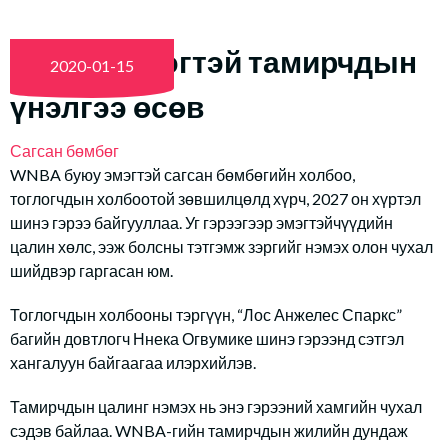
WNBA: Эмэгтэй тамирчдын
2020-01-15
үнэлгээ өсөв
Сагсан бөмбөг
WNBA буюу эмэгтэй сагсан бөмбөгийн холбоо,
тоглогчдын холбоотой зөвшилцөлд хүрч, 2027 он хүртэл
шинэ гэрээ байгууллаа. Уг гэрээгээр эмэгтэйчүүдийн
цалин хөлс, ээж болсны тэтгэмж зэргийг нэмэх олон чухал
шийдвэр гаргасан юм.
Тоглогчдын холбооны тэргүүн, “Лос Анжелес Спаркс”
багийн довтлогч Ннека Огвумике шинэ гэрээнд сэтгэл
хангалуун байгаагаа илэрхийлэв.
Тамирчдын цалинг нэмэх нь энэ гэрээний хамгийн чухал
сэдэв байлаа. WNBA-гийн тамирчдын жилийн дундаж