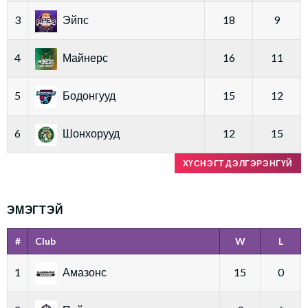
3
Эйпс
18
9
4
Майнерс
16
11
5
Бодонгууд
15
12
6
Шонхорууд
12
15
ХҮСНЭГТ ДЭЛГЭРЭНГҮЙ
ЭМЭГТЭЙ
#
Club
W
L
1
Амазонс
15
0