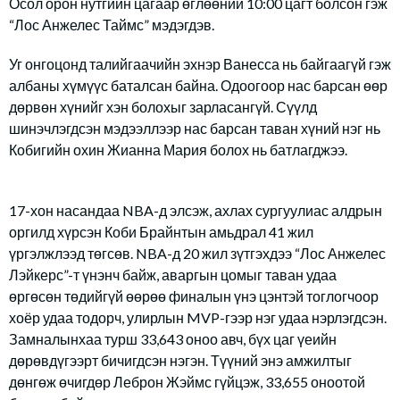
Осол орон нутгийн цагаар өглөөний 10:00 цагт болсон гэж
“Лос Анжелес Таймс” мэдэгдэв.
Уг онгоцонд талийгаачийн эхнэр Ванесса нь байгаагүй гэж
албаны хүмүүс баталсан байна. Одоогоор нас барсан өөр
дөрвөн хүнийг хэн болохыг зарласангүй. Сүүлд
шинэчлэгдсэн мэдээллээр нас барсан таван хүний нэг нь
Кобигийн охин Жианна Мария болох нь батлагджээ.
17-хон насандаа NBA-д элсэж, ахлах сургуулиас алдрын
оргилд хүрсэн Коби Брайнтын амьдрал 41 жил
үргэлжлээд төгсөв. NBA-д 20 жил зүтгэхдээ “Лос Анжелес
Лэйкерс”-т үнэнч байж, аваргын цомыг таван удаа
өргөсөн төдийгүй өөрөө финалын үнэ цэнтэй тоглогчоор
хоёр удаа тодорч, улирлын MVP-гээр нэг удаа нэрлэгдсэн.
Замналынхаа турш 33,643 оноо авч, бүх цаг үеийн
дөрөвдүгээрт бичигдсэн нэгэн. Түүний энэ амжилтыг
дөнгөж өчигдөр Леброн Жэймс гүйцэж, 33,655 оноотой