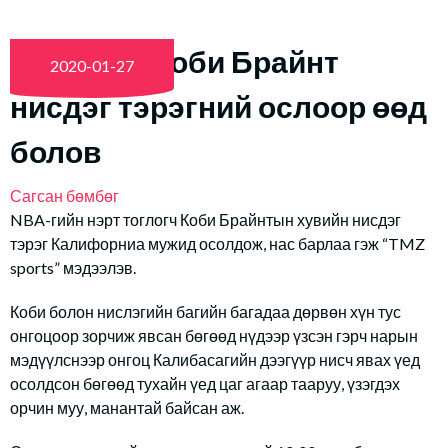
Дуулиан: Коби Брайнт
2020-01-27
нисдэг тэрэгний ослоор өөд
болов
Сагсан бөмбөг
NBA-гийн нэрт тоглогч Коби Брайнтын хувийн нисдэг
тэрэг Калифорниа мужид осолдож, нас барлаа гэж “TMZ
sports” мэдээлэв.
Коби болон нислэгийн багийн багадаа дөрвөн хүн тус
онгоцоор зорчиж явсан бөгөөд нүдээр үзсэн гэрч нарын
мэдүүлснээр онгоц Калибасагийн дээгүүр нисч явах үед
осолдсон бөгөөд тухайн үед цаг агаар тааруу, үзэгдэх
орчин муу, манантай байсан аж.