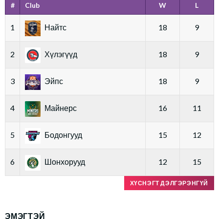
#
Club
W
L
1
Найтс
18
9
2
Хүлэгүүд
18
9
3
Эйпс
18
9
4
Майнерс
16
11
5
Бодонгууд
15
12
6
Шонхорууд
12
15
ХҮСНЭГТ ДЭЛГЭРЭНГҮЙ
ЭМЭГТЭЙ