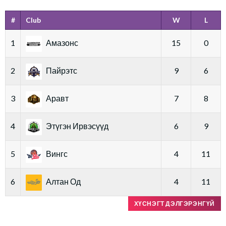
#
Club
W
L
1
Амазонс
15
0
2
Пайрэтс
9
6
3
Аравт
7
8
4
Этүгэн Ирвэсүүд
6
9
5
Вингс
4
11
6
Алтан Од
4
11
ХҮСНЭГТ ДЭЛГЭРЭНГҮЙ