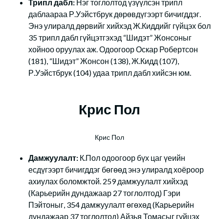
Трипл дабл:
Нэг тоглолтод үзүүлсэн трипл
даблаараа Р.Уэйстбрук дөрөвдүгээрт бичигддэг.
Энэ улиралд дөрвийг хийхэд Ж.Киддийг гүйцэх бол
35 трипл дабл гүйцэтгэхэд “Шидэт” Жонсоныг
хойноо оруулах аж. Одоогоор Оскар Робертсон
(181), “Шидэт” Жонсон (138), Ж.Кидд (107),
Р.Уэйстбрук (104) удаа трипл дабл хийсэн юм.
Крис Пол
Крис Пол
Дамжуулалт:
К.Пол одоогоор бүх цаг үеийн
есдүгээрт бичигддэг бөгөөд энэ улиралд хоёроор
ахиулах боломжтой. 259 дамжуулалт хийхэд
(Карьерийн дундажаар 27 тоглолтод) Гэри
Пэйтоныг, 354 дамжуулалт өгөхөд (Карьерийн
дундажаар 37 тоглолтод) Айзья Томасыг гүйцэх