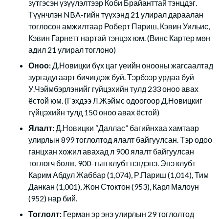
зүтгэсэн үзүүлэлтээр Коби Брайанттай тэнцдэг.
Түүнчлэн NBA-гийн түүхэнд 21 улирал дараалан
тоглосон амжилтаар Роберт Париш, Кэвин Уильис,
Кэвин Гарнетт нартай тэнцэх юм. (Винс Картер мөн
адил 21 улирал тоглоно)
Оноо:
Д.Новицки бүх цаг үеийн онооны жагсаалтад
зургадугаарт бичигдэж буй. Тэрбээр урдаа буй
У.Чэймбэрлэнийг гүйцэхийн тулд 233 оноо авах
ёстой юм. (Гэхдээ Л.Жэймс одоогоор Д.Новицкиг
гүйцэхийн тулд 150 оноо авах ёстой)
Ялалт:
Д.Новицки “Даллас” багийнхаа хамтаар
улирлын 899 тоглолтод ялалт байгуулсан. Тэр одоо
ганцхан хожил авахад л 900 ялалт байгуулсан
тоглогч болж, 900-тын клубт нэгдэнэ. Энэ клубт
Карим Абдул Жаббар (1,074), Р.Париш (1,014), Тим
Данкан (1,001), Жон Стоктон (953), Карл Малоун
(952) нар бий.
Тоглолт:
Герман эр энэ улирлын 29 тоглолтод