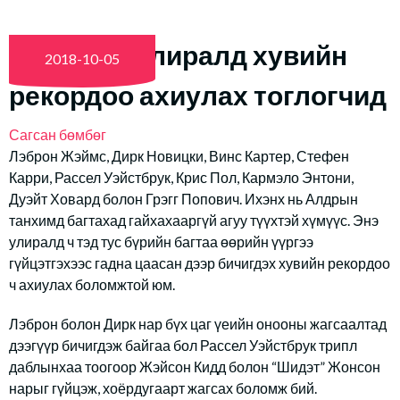
NBA: Энэ улиралд хувийн
2018-10-05
рекордоо ахиулах тоглогчид
Сагсан бөмбөг
Лэброн Жэймс, Дирк Новицки, Винс Картер, Стефен
Карри, Рассел Уэйстбрук, Крис Пол, Кармэло Энтони,
Дуэйт Ховард болон Грэгг Попович. Ихэнх нь Алдрын
танхимд багтахад гайхахааргүй агуу түүхтэй хүмүүс. Энэ
улиралд ч тэд тус бүрийн багтаа өөрийн үүргээ
гүйцэтгэхээс гадна цаасан дээр бичигдэх хувийн рекордоо
ч ахиулах боломжтой юм.
Лэброн болон Дирк нар бүх цаг үеийн онооны жагсаалтад
дээгүүр бичигдэж байгаа бол Рассел Уэйстбрук трипл
даблынхаа тоогоор Жэйсон Кидд болон “Шидэт” Жонсон
нарыг гүйцэж, хоёрдугаарт жагсах боломж бий.