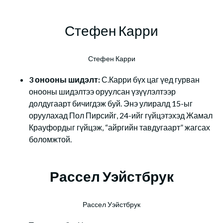
Стефен Карри
Стефен Карри
3 онооны шидэлт:
С.Карри бүх цаг үед гурван
онооны шидэлтээ оруулсан үзүүлэлтээр
долдугаарт бичигдэж буй. Энэ улиралд 15-ыг
оруулахад Пол Пирсийг, 24-ийг гүйцэтэхэд Жамал
Крауфордыг гүйцэж, “айргийн тавдугаарт” жагсах
боломжтой.
Рассел Уэйстбрук
Рассел Уэйстбрук