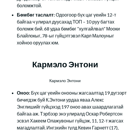
боломжтой.
Бөмбөг таслалт:
Одоогоор бүх цаг үеийн 12-т
байгаа ч улирал дуусахад ТОП – 10 руу багтах
боломж бий. 68 удаа бөмбөг “хулгайлвал” Мооки
Блайлокыг, 78-ыг гүйцэтгэвэл Карл Малоуныг
хойноо оруулах юм.
Кармэло Энтони
Кармэло Энтони
Оноо:
Бүх цаг үеийн онооны жагсаалтад 19 дүгээрт
бичигдэж буй К.Энтони урдаа яваа Алекс
Энглишийг гүйцэхэд 197 оноо авах шаардлагатай
байгаа аж. Тэрбээр энэ улиралд Оскар Робертсон
эсвэл Хакеем Олажувоныг гүйцэж, 11, 12-т жагсах
магадлалтай. Ингэхийн тулд Кевин Гарнетт (17),