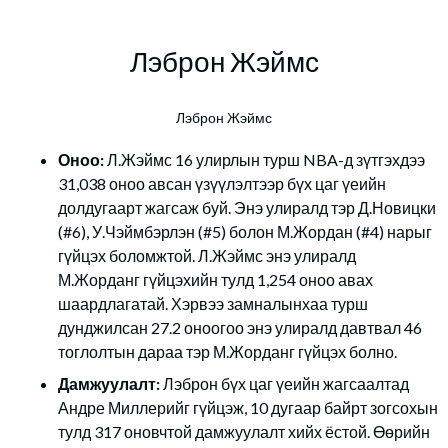
Лэброн Жэймс
Лэброн Жэймс
Оноо:
Л.Жэймс 16 улирлын турш NBA-д зүтгэхдээ
31,038 оноо авсан үзүүлэлтээр бүх цаг үеийн
долдугаарт жагсаж буй. Энэ улиралд тэр Д.Новицки
(#6), У.Чэймбэрлэн (#5) болон М.Жордан (#4) нарыг
гүйцэх боломжтой. Л.Жэймс энэ улиралд
М.Жорданг гүйцэхийн тулд 1,254 оноо авах
шаардлагатай. Хэрвээ замналынхаа турш
дунджилсан 27.2 оноогоо энэ улиралд давтвал 46
тоглолтын дараа тэр М.Жорданг гүйцэх болно.
Дамжуулалт:
Лэброн бүх цаг үеийн жагсаалтад
Андре Миллерийг гүйцэж, 10 дугаар байрт зогсохын
тулд 317 оновчтой дамжуулалт хийх ёстой. Өөрийн