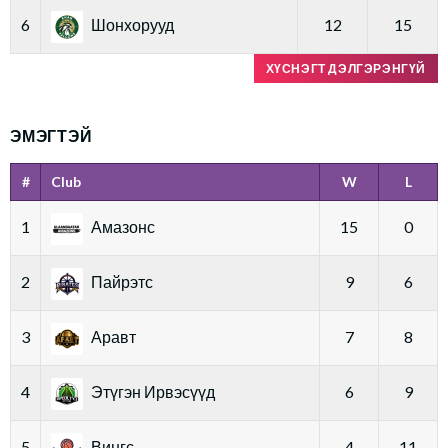
6
Шонхорууд
12
15
ХҮСНЭГТ ДЭЛГЭРЭНГҮЙ
ЭМЭГТЭЙ
#
Club
W
L
1
Амазонс
15
0
2
Пайрэтс
9
6
3
Аравт
7
8
4
Этүгэн Ирвэсүүд
6
9
5
Вингс
4
11