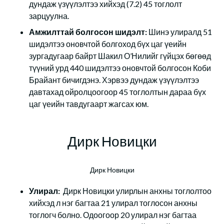
дундаж үзүүлэлтээ хийхэд (7.2) 45 тоглолт
зарцуулна.
Амжилттай болгосон шидэлт:
Шинэ улиралд 51
шидэлтээ оновчтой болгоход бүх цаг үеийн
зургадугаар байрт Шакил О’Нилийг гүйцэх бөгөөд
түүний урд 440 шидэлтээ оновчтой болгосон Коби
Брайант бичигдэнэ. Хэрвээ дундаж үзүүлэлтээ
давтахад ойролцоогоор 45 тоглолтын дараа бүх
цаг үеийн тавдугаарт жагсах юм.
Дирк Новицки
Дирк Новицки
Улирал:
Дирк Новицки улирлын анхны тоглолтоо
хийхэд л нэг багтаа 21 улирал тоглосон анхны
тоглогч болно. Одоогоор 20 улирал нэг багтаа