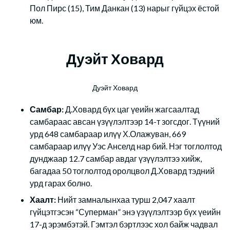
Пол Пирс (15), Тим Данкан (13) нарыг гүйцэх ёстой
юм.
Дуэйт Ховард
Дуэйт Ховард
Самбар:
Д.Ховард бүх цаг үеийн жагсаалтад
самбараас авсан үзүүлэлтээр 14-т зогсдог. Түүний
урд 648 самбараар илүү Х.Олажуван, 669
самбараар илүү Уэс Анселд нар бий. Нэг тоглолтод
дунджаар 12.7 самбар авдаг үзүүлэлтээ хийж,
багадаа 50 тоглолтод оролцвол Д.Ховард тэдний
урд гарах болно.
Хаалт:
Нийт замналынхаа турш 2,047 хаалт
гүйцэтгэсэн “Суперман” энэ үзүүлэлтээр бүх үеийн
17-д эрэмбэтэй. Гэмтэл бэртлээс хол байж чадвал