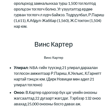
оролцоход замналынхаа турш 1,500 тоглолтод
оролцсон тоглогч болно. Уг үзүүлэлтэд ердөө
гурван тоглогч л хүрч байжээ. Тодруулбал, Р.Париш
(1,611), К.Абдул-Жаббар (1,560), Ж.Стоктон (1,504)
нар юм.
Винс Картер
Винс Картер
Улирал:
NBA-гийн түүхэнд 21 улирал дараалан
тоглосон амжилтаар Р.Париш, К.Уильис, К.Гарнетт
нартай тэнцэх юм. (Дирк Новицки мөн адил 21
улирал тоглоно)
Оноо:
В.Картер одоогоор бүх цаг үеийн онооны
жагсаалтад 22 дугаарт жагсдаг. Тэрбээр 132 оноо
авахад 25,000 онооны босго давах аж.