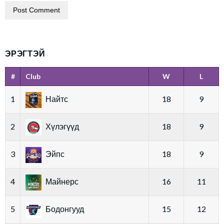
ЭРЭГТЭЙ
#
Club
W
L
1
Найтс
18
9
2
Хүлэгүүд
18
9
3
Эйпс
18
9
4
Майнерс
16
11
5
Бодонгууд
15
12