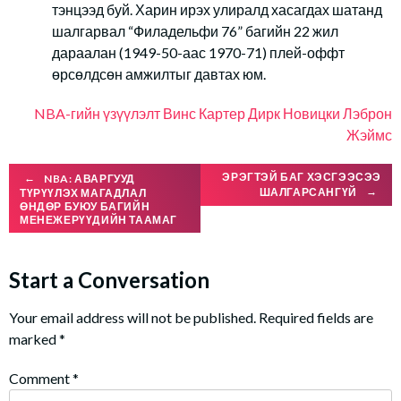
тэнцээд буй. Харин ирэх улиралд хасагдах шатанд
шалгарвал “Филадельфи 76” багийн 22 жил
дараалан (1949-50-аас 1970-71) плей-оффт
өрсөлдсөн амжилтыг давтах юм.
NBA-гийн үзүүлэлт
Винс Картер
Дирк Новицки
Лэброн
Жэймс
Post
ЭРЭГТЭЙ БАГ ХЭСГЭЭСЭЭ
←
NBA: АВАРГУУД
ШАЛГАРСАНГҮЙ
→
ТҮРҮҮЛЭХ МАГАДЛАЛ
ӨНДӨР БУЮУ БАГИЙН
МЕНЕЖЕРҮҮДИЙН ТААМАГ
navigation
Start a Conversation
Your email address will not be published.
Required fields are
marked
*
Comment
*