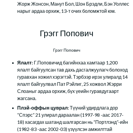
Жорж Жонсон, Манут Бол, Шон Брэдли, Бэн Уоллес
нарыг ардаа орхиж, 13-т очих боломжтой юм.
Грэгг Попович
Грэгг Попович
Ялалт:
Г.Поповичид багийнхаа хамтаар 1,200
ялалт байгуулсан тав дахь дасгалжуулагч болоход
гуравхан хожил хэрэгтэй. Тэрбээр ирэх улиралд 14
ялалт байгуулвал Пат Рэйлиг, 25 хожвол Жэрри
Слоаныг ардаа орхиж, бүх үеийн гуравдугаарт
жагсана.
Плэй-оффын цуврал:
Түүний удирдлага дор
“Спэрс” 21 улирал дараалан (1997-98 -аас 2017-
18) хасагдах шатанд шалгарсан нь “Портлэнд”-ийн
(1982-83 -аас 2002-03) үзүүлсэн амжилттай