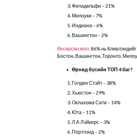
Филадельфи – 21%
Милоуки – 7%
Индиана – 6%
Вашингтон – 2%
Өнгөрсөн жил:
86% нь Кливлэндийг 
Бостон, Вашингтон, Торонто, Милоу
Өрнөд бүсийн ТОП 4 баг?
Голден Стэйт – 38%
Хьюстон – 29%
Оклахома Сити – 14%
Юта – 11%
Л.А Лэйкерс – 3%
Портлэнд – 2%