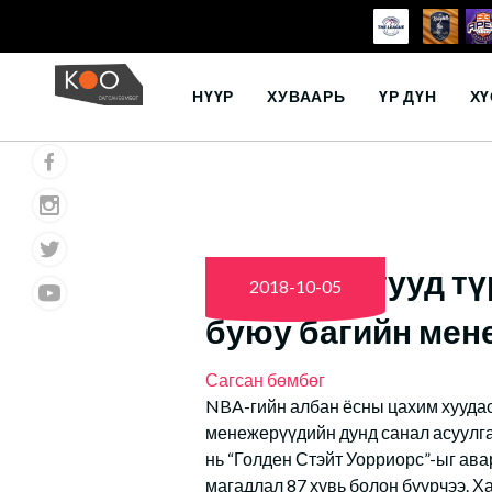
Skip
to
НҮҮР
ХУВААРЬ
ҮР ДҮН
ХҮ
content
NBA: Аваргууд т
2018-10-05
буюу багийн мен
Сагсан бөмбөг
NBA-гийн албан ёсны цахим хуудас
менежерүүдийн дунд санал асуулга
нь “Голден Стэйт Уорриорс”-ыг ава
магадлал 87 хувь болон буурчээ. Х