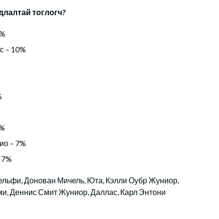
длалтай тоглогч?
0%
с – 10%
%
7%
ио – 7%
 7%
ельфи, Донован Мичель, Юта, Кэлли Оубр Жуниор,
и, Деннис Смит Жуниор, Даллас, Карл Энтони