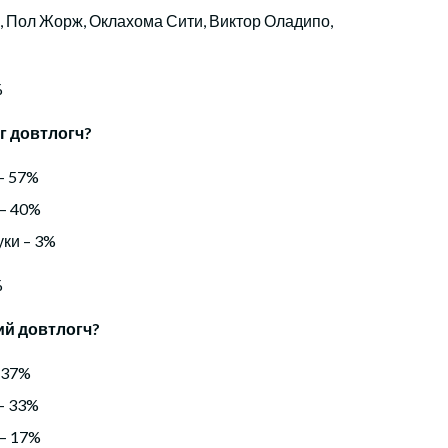
с, Пол Жорж, Оклахома Сити, Виктор Оладипо,
%
г довтлогч?
– 57%
 – 40%
ки – 3%
%
ий довтлогч?
 37%
– 33%
 – 17%