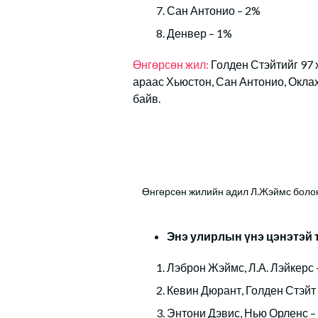
Сан Антонио – 2%
Денвер – 1%
Өнгөрсөн жил:
Голден Стэйтийг 97 
араас Хьюстон, Сан Антонио, Окла
байв.
Өнгөрсөн жилийн адил Л.Жэймс болон 
Энэ улирлын үнэ цэнэтэй 
Лэброн Жэймс, Л.А. Лэйкерс 
Кевин Дюрант, Голден Стэйт
Энтони Дэвис, Нью Орленс –