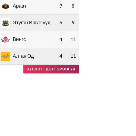
Аравт
7
8
Этүгэн Ирвэсүүд
6
9
Вингс
4
11
Алтан Од
4
11
ХҮСНЭГТ ДЭЛГЭРЭНГҮЙ