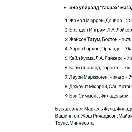
Энэ улиралд “тэсрэх” мага
Жамал Мюррей, Денвер – 2
Брэндон Инграм, Л.А. Лэйкер
Жэйсон Татум, Бостон – 10%
Аарон Гордон, Орландо – 7%
Кайл Кузма, Л.А. Лэйкерс – 7
Кави Леонард, Торонто – 7%
Лаури Маркканен, Чикаго – 
Дежоунт Мюррей, Сан Антон
Бэн Симмонс, Филадельфи –
Бусад санал: Маркель Фулц, Филад
Вашингтон, Жош Ричардсон, Майам
Тоунс, Миннесота