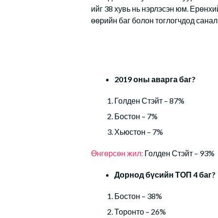
ийг 38 хувь нь нэрлэсэн юм. Ерөнх
өөрийн баг болон тоглогчдод санал 
2019 оны аварга баг?
Голден Стэйт – 87%
Бостон – 7%
Хьюстон – 7%
Өнгөрсөн жил:
Голден Стэйт – 93%
Дорнод бүсийн ТОП 4 баг?
Бостон – 38%
Торонто – 26%