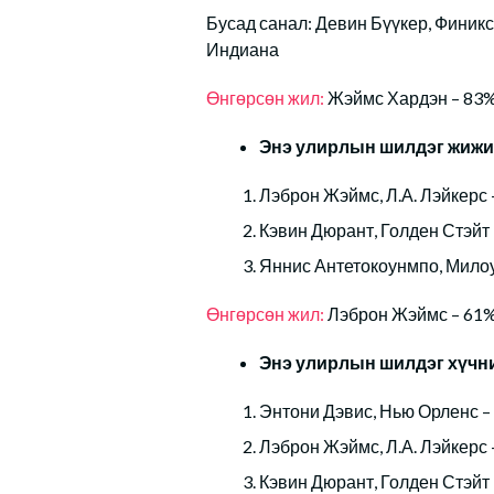
Бусад санал: Девин Бүүкер, Финик
Индиана
Өнгөрсөн жил:
Жэймс Хардэн – 83
Энэ улирлын шилдэг жижи
Лэброн Жэймс, Л.А. Лэйкерс 
Кэвин Дюрант, Голден Стэйт
Яннис Антетокоунмпо, Милоу
Өнгөрсөн жил:
Лэброн Жэймс – 61
Энэ улирлын шилдэг хүчн
Энтони Дэвис, Нью Орленс –
Лэброн Жэймс, Л.А. Лэйкерс 
Кэвин Дюрант, Голден Стэйт