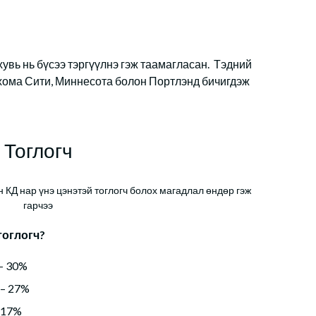
хувь нь бүсээ тэргүүлнэ гэж таамагласан. Тэдний
хома Сити, Миннесота болон Портлэнд бичигдэж
Тоглогч
КД нар үнэ цэнэтэй тоглогч болох магадлал өндөр гэж
гарчээ
тоглогч?
– 30%
 – 27%
 17%