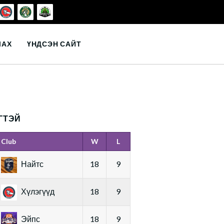
ЛАХ
ҮНДСЭН САЙТ
ГТЭЙ
Club
W
L
Найтс
18
9
Хүлэгүүд
18
9
Эйпс
18
9