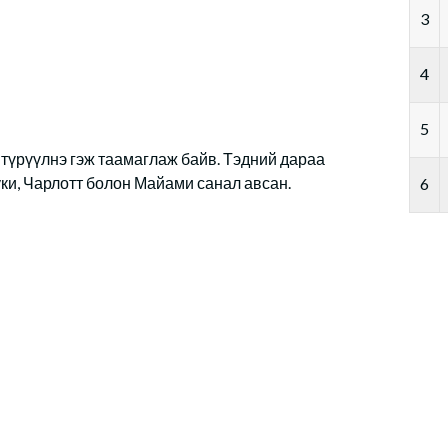
3
4
5
түрүүлнэ гэж таамаглаж байв. Тэдний дараа
ки, Чарлотт болон Майами санал авсан.
6