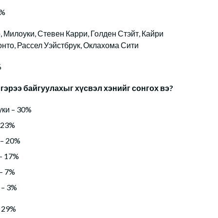
0%
 Милоуки, Стевен Карри, Голден Стэйт, Кайри
онто, Рассел Уэйстбрук, Оклахома Сити
%
 гэрээ байгуулахыг хүсвэл хэнийг сонгох вэ?
ки – 30%
 23%
 – 20%
– 17%
– 7%
 – 3%
– 29%