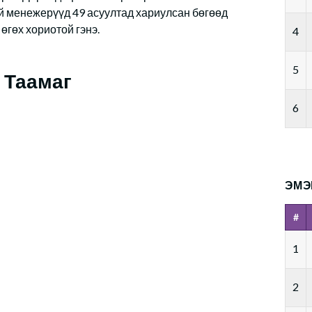
ий менежерүүд 49 асуултад хариулсан бөгөөд
өгөх хориотой гэнэ.
4
5
Таамаг
6
ЭМЭ
#
1
2