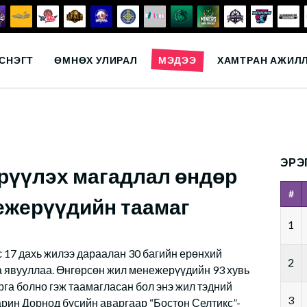
СНЭГТ
ӨМНӨХ УЛИРАЛ
МЭДЭЭ
ХАМТРАН АЖИЛ
ЭРЭ
үрүүлэх магадлал өндөр
#
ежерүүдийн таамаг
1
 17 дахь жилээ дараалан 30 багийн ерөнхий
2
 явууллаа. Өнгөрсөн жил менежерүүдийн 93 хувь
рга болно гэж таамагласан бол энэ жил тэдний
3
арин Дорнод бүсийн аваргаар “Бостон Селтикс”-