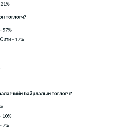
– 21%
он тоглогч?
 – 57%
 Сити – 17%
%
аалагчийн байрлалын тоглогч?
3%
– 10%
– 7%