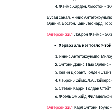
Жэймс Хардэн, Хьюстон – 1
Бусад санал: Яннис Антетокоунмпо,
Өрвинг, Бостон, Кави Леонард, Тор
Өнгөрсөн жил:
Лэброн Жэймс – 50
Хэрвээ аль нэг тоглогчтой
Яннис Антетокоунмпо, Милоу
Энтони Дэвис, Нью Орленс –
Кевин Дюрант, Голден Стэйт
Лэброн Жэймс, Л.А. Лэйкерс 
Стевен Карри, Голден Стэйт 
Жоэль Эмбийд, Филадельфи
Өнгөрсөн жил:
Карл Энтони Тоунс 