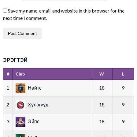
Save my name, email, and website in this browser for the
next time I comment.
ЭРЭГТЭЙ
#
Club
W
L
1
Найтс
18
9
2
Хүлэгүүд
18
9
3
Эйпс
18
9