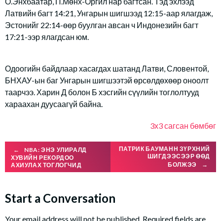
О.Энхбаатар, П.Мөнх-Оргил нар багтсан. Тэд эхлээд
Латвийн багт 14:21, Унгарын шигшээд 12:15-аар ялагдаж,
Эстонийг 22:14-өөр буулган авсан ч Индонезийн багт
17:21-ээр ялагдсан юм.
Одоогийн байдлаар хасагдах шатанд Латви, Словентой,
БНХАУ-ын баг Унгарын шигшээтэй өрсөлдөхөөр оноолт
таарчээ. Харин Д болон Б хэсгийн сүүлийн тоглолтууд
хараахан дуусаагүй байна.
3х3 сагсан бөмбөг
Post
ПАТРИК БАУМАНН ЗҮРХНИЙ
←
NBA: ЭНЭ УЛИРАЛД
ШИГДЭЭСЭЭР ӨӨД
ХУВИЙН РЕКОРДОО
БОЛЖЭЭ
→
АХИУЛАХ ТОГЛОГЧИД
navigation
Start a Conversation
Your email address will not be published.
Required fields are