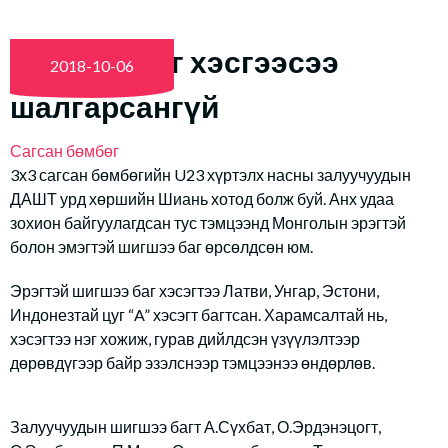
Эрэгтэй баг хэсгээсээ
2018-10-06
шалгарсангүй
Сагсан бөмбөг
3х3 сагсан бөмбөгийн U23 хүртэлх насны залуучуудын
ДАШТ урд хөршийн Шиань хотод болж буй. Анх удаа
зохион байгуулагдсан тус тэмцээнд Монголын эрэгтэй
болон эмэгтэй шигшээ баг өрсөлдсөн юм.
Эрэгтэй шигшээ баг хэсэгтээ Латви, Унгар, Эстони,
Индонезтай цуг “A” хэсэгт багтсан. Харамсалтай нь,
хэсэгтээ нэг хожиж, гурав дийлдсэн үзүүлэлтээр
дөрөвдүгээр байр эзэлснээр тэмцээнээ өндөрлөв.
Залуучуудын шигшээ багт А.Сүхбат, О.Эрдэнэцогт,