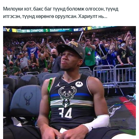
Милоуки хот, бакс баг түүнд боломж олгосон, түүнд
итгэсэн, түүнд хөрөнгө оруулсан. Хариулт нь…