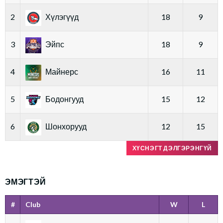
2
Хүлэгүүд
18
9
3
Эйпс
18
9
4
Майнерс
16
11
5
Бодонгууд
15
12
6
Шонхорууд
12
15
ХҮСНЭГТ ДЭЛГЭРЭНГҮЙ
ЭМЭГТЭЙ
#
Club
W
L