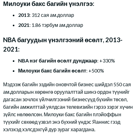
Милоуки бакс багийн үнэлгээ:
2013
: 312 сая ам.доллар
2021
: 1.86 тэрбум ам.доллар
NBA багуудын үнэлгээний өсөлт, 2013-
2021:
NBA нэг багийн өсөлт дунджаар
: +330%
Милоуки бакс багийн өсөлт
: +500%
Мэдээж багийн эздийн оновчтой бизнес шийдэл 550 сая
ам.долларын хөрөнгө оруулалттай шинэ ордон түүнийг
дагасан зочлох үйлчилгээний бизнесүүд бүхийн төсөл,
багийн амжилттай уялдсан телевизийн гэрээ зэрэг хүчин
зүйлс нөлөөлсөн. Милоуки бакс багийн плэйоффын
түүхийг сөхөөд үзвэл энэ бүхний үндэс Яаннис гээд
хэлэхэд хэлсдэхгүй дүр зураг харагдана.