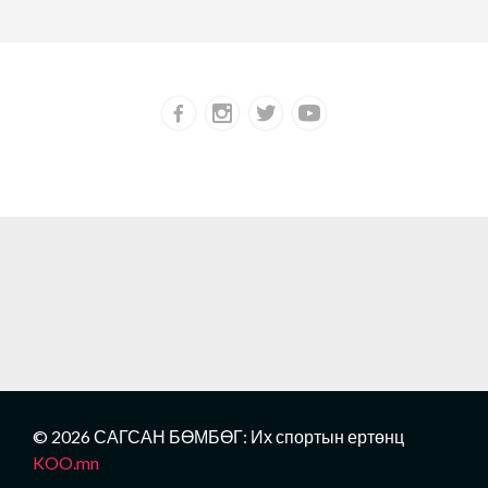
© 2026 САГСАН БӨМБӨГ: Их спортын ертөнц
KOO.mn