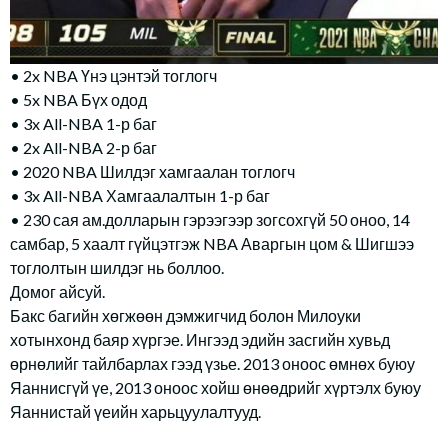
• 2x NBA Үнэ цэнтэй тоглогч
• 5x NBA Бүх одод
• 3x All-NBA 1-р баг
• 2x All-NBA 2-р баг
• 2020 NBA Шилдэг хамгаалан тоглогч
• 3x All-NBA Хамгаалалтын 1-р баг
• 230 сая ам.долларын гэрээгээр зогсохгүй 50 оноо, 14
самбар, 5 хаалт гүйцэтгэж NBA Аваргын цом & Шигшээ
тоглолтын шилдэг нь боллоо.
Домог айсуй.
Бакс багийн хөгжөөн дэмжигчид болон Милоуки
хотынхонд баяр хүргэе. Ингээд эдийн засгийн хувьд
өрнөлийг тайлбарлах гээд үзье. 2013 оноос өмнөх буюу
Яаннисгүй үе, 2013 оноос хойш өнөөдрийг хүртэлх буюу
Яаннистай үеийн харьцуулалтууд.