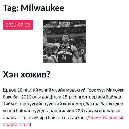
Tag:
Milwaukee
2021-07-22
Хэн хожив?
Ердөө 18 настай хэний ч сайн мэдэхгүй Грек хүүг Милоуки
бакс баг 2013 оны драфтын 15-р сонголтоор авч байлаа.
Тиймээ тэр хүүгийн тууштай хөдөлмөр, багтаа бас хотдоо
үнэнч байдал түүнд таван жилийн 228 сая ам.долларын
аварга гэрээг авчирч байсан нь саяхан. (
Үлэмж Яаннисын
аварга гэрээ
)