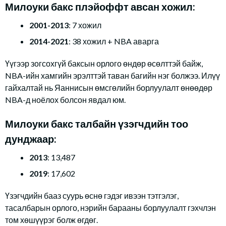
Милоуки бакс плэйоффт авсан хожил:
2001-2013
: 7 хожил
2014-2021
: 38 хожил + NBA аварга
Үүгээр зогсохгүй баксын орлого өндөр өсөлттэй байж,
NBA-ийн хамгийн эрэлттэй таван багийн нэг болжээ. Илүү
гайхалтай нь Яаннисын өмсгөлийн борлуулалт өнөөдөр
NBA-д ноёлох болсон явдал юм.
Милоуки бакс талбайн үзэгчдийн тоо
дунджаар:
2013
: 13,487
2019
: 17,602
Үзэгчдийн бааз суурь өснө гэдэг ивээн тэтгэлэг,
тасалбарын орлого, нэрийн барааны борлуулалт гэхчлэн
том хөшүүрэг болж өгдөг.