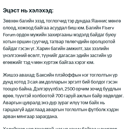
Эцэст нь хэлэхэд:
Зөвхөн багийн эзэд, тоглогчид тэр дундаа Яаннис мөнгө
олоод, хожоод байгаа асуудал биш юм. Багийн Fiserv
Forum ордон мужийн захиргааны мэдэлд байдаг буюу
хотын оршин суугчид, татвар төлөгчдийн оролцоотой
байдаг гэсэн үг. Харин багийн амжилт, зах зээлийн
үнэлгээний өсөлт, түүнийг дагасан эдийн засгийн үр
өгөөжийг тэд ч мөн хүртэж байгаа хэрэг юм.
Жишээ авахад: Баксийн плэйоффын нэг тоглолтын үр
дүнд хотод 3 сая ам.долларын эргэлт бий болдог гэсэн
тооцоо байна. Дэлгэрүүлбэл, 2500 орчим зочид буудлын
өрөө, түүнтэй холбоотой 700 гаруй ажлын байр хөдөлдөг.
Аваргын цувралд энэ дүр зураг илүү том байх нь
гарцаагүй адаглаад аваргын тоглолтын футболк хэдэн
арван мянгаар зарагдана.
Хэдийгээр цар тахалтай, цаг үе хэцүү байгаа ч өчигдөр