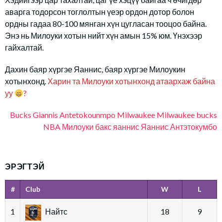
аварга тодорсон тоглолтын үеэр ордон дотор болон
ордны гадаа 80-100 мянган хүн цугласан тооцоо байна.
Энэ нь Милоуки хотын нийт хүн амын 15% юм. Үнэхээр
гайхалтай.
Дахин баяр хүргэе Яаннис, баяр хүргэе Милоукин
хотынхонд.
Харин та Милоуки хотынхонд атаархаж байна
уу
?
Bucks
Giannis Antetokounmpo
Milwaukee
Milwaukee bucks
NBA
Милоуки бакс
яаннис
Яаннис Антэтокумбо
ЭРЭГТЭЙ
#
Club
W
L
1
Найтс
18
9