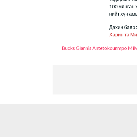
100 мянган 
нийт хүн ам
Дахин баяр 
Харин та Ми
Bucks
Giannis Antetokounmpo
Mil