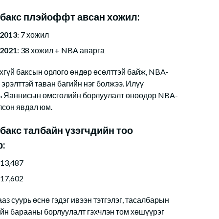
бакс плэйоффт авсан хожил:
-2013
: 7 хожил
-2021
: 38 хожил + NBA аварга
охгүй баксын орлого өндөр өсөлттэй байж, NBA-
 эрэлттэй таван багийн нэг болжээ. Илүү
ь Яаннисын өмсгөлийн борлуулалт өнөөдөр NBA-
лсон явдал юм.
бакс талбайн үзэгчдийн тоо
:
 13,487
 17,602
аз суурь өснө гэдэг ивээн тэтгэлэг, тасалбарын
ийн барааны борлуулалт гэхчлэн том хөшүүрэг