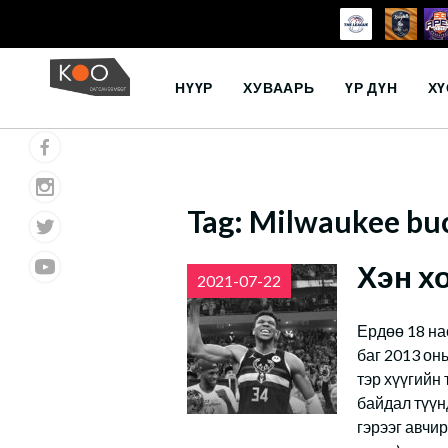
Skip
to
НҮҮР
ХУВААРЬ
ҮР ДҮН
ХҮ
content
Tag:
Milwaukee bu
Хэн х
2021-07-22
Ердөө 18 на
баг 2013 он
тэр хүүгийн
байдал түүн
гэрээг авчир