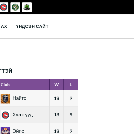
ЛАХ
ҮНДСЭН САЙТ
ГТЭЙ
Club
W
L
Найтс
18
9
Хүлэгүүд
18
9
Эйпс
18
9