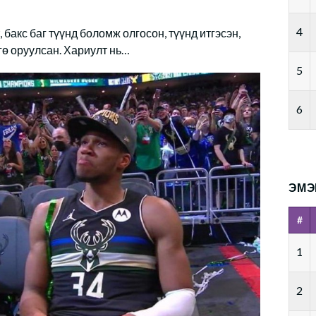
4
 бакс баг түүнд боломж олгосон, түүнд итгэсэн,
гө оруулсан. Хариулт нь…
5
6
ЭМЭ
#
1
2