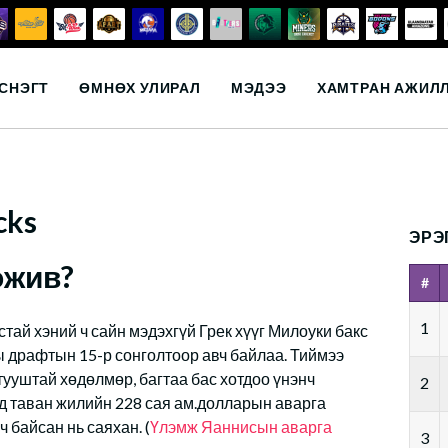
СНЭГТ
ӨМНӨХ УЛИРАЛ
МЭДЭЭ
ХАМТРАН АЖИЛ
cks
ЭРЭ
ожив?
#
1
стай хэний ч сайн мэдэхгүй Грек хүүг Милоуки бакс
ы драфтын 15-р сонголтоор авч байлаа. Тиймээ
 тууштай хөдөлмөр, багтаа бас хотдоо үнэнч
2
д таван жилийн 228 сая ам.долларын аварга
ч байсан нь саяхан. (
Үлэмж Яаннисын аварга
3