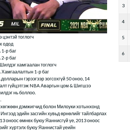
3
4
э цэнтэй тоглогч
5
х одод
 1-р баг
6
 2-р баг
Шилдэг хамгаалан тоглогч
A Хамгаалалтын 1-р баг
.долларын гэрээгээр зогсохгүй 50 оноо, 14
аалт гүйцэтгэж NBA Аваргын цом & Шигшээ
илдэг нь боллоо.
.
 хөгжөөн дэмжигчид болон Милоуки хотынхонд
. Ингээд эдийн засгийн хувьд өрнөлийг тайлбарлах
2013 оноос өмнөх буюу Яаннисгүй үе, 2013 оноос
ийг хүртэлх буюу Яаннистай үеийн