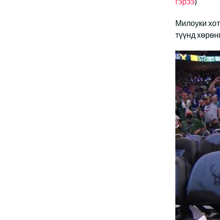
гэрээ
)
Милоуки хот,
түүнд хөрөн