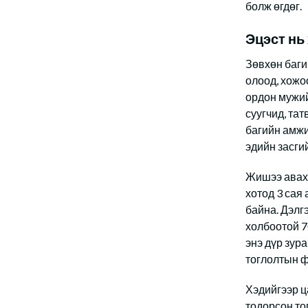
болж өгдөг.
Эцэст нь
Зөвхөн баги
олоод, хожо
ордон мужий
суугчид, та
багийн амжи
эдийн засгий
Жишээ аваха
хотод 3 сая
байна. Дэлг
холбоотой 7
энэ дүр зур
тоглолтын ф
Хэдийгээр ца
тодорсон то