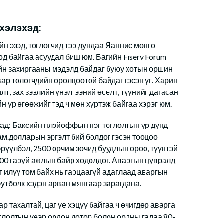
 хэлэхэд:
йн эзэд, тоглогчид тэр дундаа Яаннис мөнгө
од байгаа асуудал биш юм. Багийн Fiserv Forum
н захиргааны мэдэлд байдаг буюу хотын оршин
твар төлөгчдийн оролцоотой байдаг гэсэн үг. Харин
лт, зах зээлийн үнэлгээний өсөлт, түүнийг дагасан
н үр өгөөжийг тэд ч мөн хүртэж байгаа хэрэг юм.
д: Баксийн плэйоффын нэг тоглолтын үр дүнд
 ам.долларын эргэлт бий болдог гэсэн тооцоо
эрүүлбэл, 2500 орчим зочид буудлын өрөө, түүнтэй
00 гаруй ажлын байр хөдөлдөг. Аваргын цувралд
аг илүү том байх нь гарцаагүй адаглаад аваргын
утболк хэдэн арван мянгаар зарагдана.
р тахалтай, цаг үе хэцүү байгаа ч өчигдөр аварга
глолтын үеэр ордон дотор болон ордны гадаа 80-