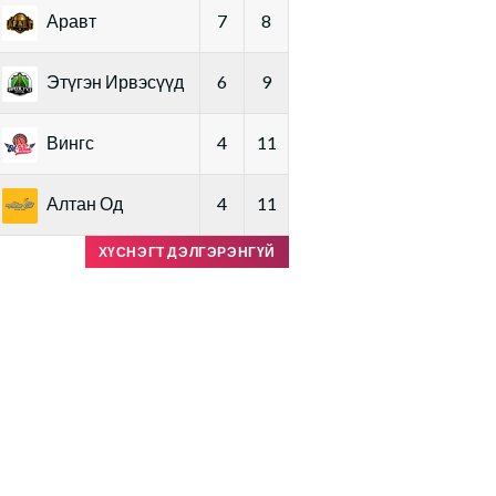
Аравт
7
8
Этүгэн Ирвэсүүд
6
9
Вингс
4
11
Алтан Од
4
11
ХҮСНЭГТ ДЭЛГЭРЭНГҮЙ