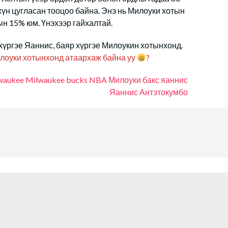
хүн цугласан тооцоо байна. Энэ нь Милоуки хотын
ын 15% юм. Үнэхээр гайхалтай.
хүргэе Яаннис, баяр хүргэе Милоукин хотынхонд.
лоуки хотынхонд атаархаж байна уу
?
waukee
Milwaukee bucks
NBA
Милоуки бакс
яаннис
Яаннис Антэтокумбо