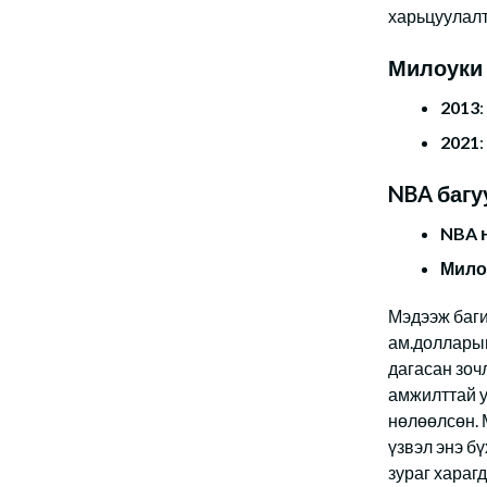
харьцуулалт
Милоуки 
2013
2021
NBA багу
NBA 
Мило
Мэдээж баги
ам.долларын
дагасан зоч
амжилттай у
нөлөөлсөн. 
үзвэл энэ б
зураг харагд