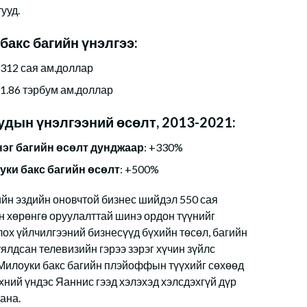
ууд.
бакс багийн үнэлгээ:
: 312 сая ам.доллар
: 1.86 тэрбум ам.доллар
удын үнэлгээний өсөлт, 2013-2021:
нэг багийн өсөлт дунджаар
: +330%
уки бакс багийн өсөлт
: +500%
йн эздийн оновчтой бизнес шийдэл 550 сая
 хөрөнгө оруулалттай шинэ ордон түүнийг
лох үйлчилгээний бизнесүүд бүхийн төсөл, багийн
ялдсан телевизийн гэрээ зэрэг хүчин зүйлс
Милоуки бакс багийн плэйоффын түүхийг сөхөөд
үхний үндэс Яаннис гээд хэлэхэд хэлсдэхгүй дүр
ана.