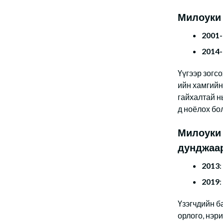
Милоуки 
2001
2014
Үүгээр зогс
ийн хамгийн
гайхалтай н
д ноёлох бо
Милоуки 
дунджаар
2013
:
2019
:
Үзэгчдийн ба
орлого, нэр