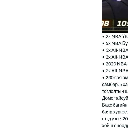
• 2x NBA Үн
• 5x NBA Бү
• 3x All-NBA
• 2x All-NBA
• 2020 NBA 
• 3x All-NB
• 230 сая ам
самбар, 5 х
тоглолтын ш
Домог айсуй
Бакс багийн
баяр хүргэе
гээд үзье. 
хойш өнөөдр