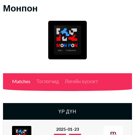
Монпон
Matches
Тоглогчид
Лигийн хүснэгт
ҮР ДҮН
2025-01-23