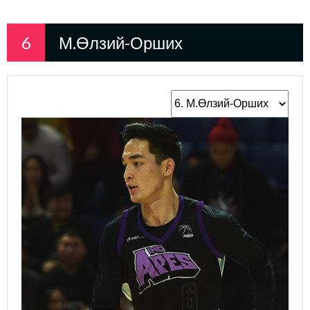
6
М.Өлзий-Орших