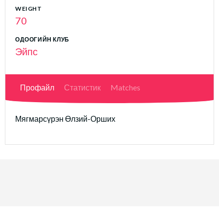
WEIGHT
70
ОДООГИЙН КЛУБ
Эйпс
Профайл
Статистик
Matches
Мягмарсүрэн Өлзий-Орших