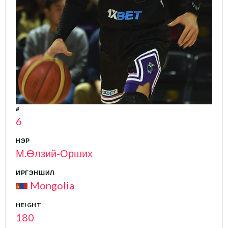
#
6
НЭР
М.Өлзий-Орших
ИРГЭНШИЛ
Mongolia
HEIGHT
180