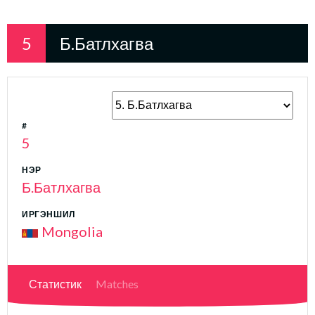
5
Б.Батлхагва
#
5
НЭР
Б.Батлхагва
ИРГЭНШИЛ
Mongolia
Статистик
Matches