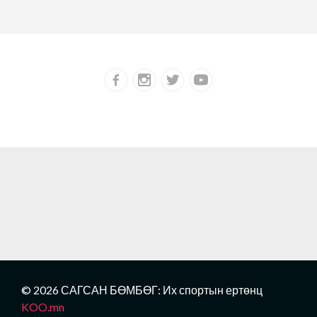
© 2026 САГСАН БӨМБӨГ: Их спортын ертөнц
KOO.mn