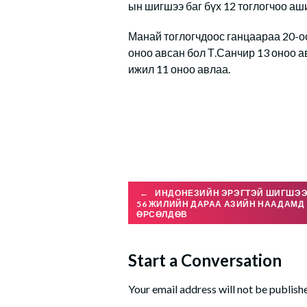
ын шигшээ баг бүх 12 тоглогчоо аш
Манай тоглогчдоос ганцаараа 20-оо
оноо авсан бол Т.Санчир 13 оноо а
ижил 11 оноо авлаа.
Post
←
ИНДОНЕЗИЙН ЭРЭГТЭЙ ШИГШЭЭ
56 ЖИЛИЙН ДАРАА АЗИЙН НААДАМД
ӨРСӨЛДӨВ
navigation
Start a Conversation
Your email address will not be publish