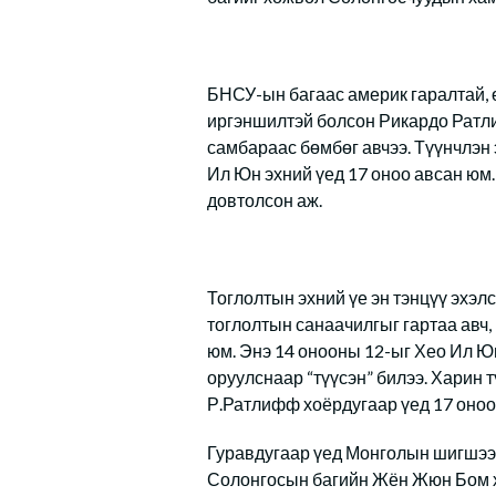
БНСУ-ын багаас америк гаралтай, 
иргэншилтэй болсон Рикардо Ратлиф
самбараас бөмбөг авчээ. Түүнчлэн 
Ил Юн эхний үед 17 оноо авсан юм.
довтолсон аж.
Тоглолтын эхний үе эн тэнцүү эхэл
тоглолтын санаачилгыг гартаа авч,
юм. Энэ 14 онооны 12-ыг Хео Ил Ю
оруулснаар “түүсэн” билээ. Харин 
Р.Ратлифф хоёрдугаар үед 17 оноо а
Гуравдугаар үед Монголын шигшээ 
Солонгосын багийн Жён Жюн Бом х