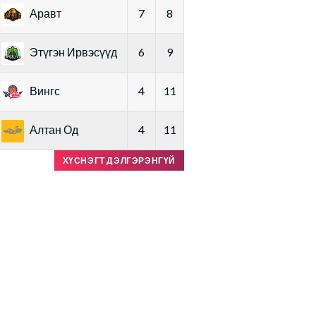
Аравт
7
8
Этүгэн Ирвэсүүд
6
9
Вингс
4
11
Алтан Од
4
11
ХҮСНЭГТ ДЭЛГЭРЭНГҮЙ