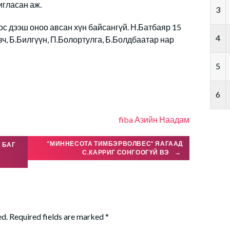
игласан аж.
3
с дээш оноо авсан хүн байсангүй. Н.Батбаяр 15
4
вч, Б.Билгүүн, П.Болортулга, Б.Болдбаатар нар
5
6
fiba
Азийн Наадам
“МИННЕСОТА ТИМБЭРВОЛВЕС” ЯАГААД
 БАГ
С.КАРРИГ СОНГООГҮЙ ВЭ
→
ed.
Required fields are marked
*