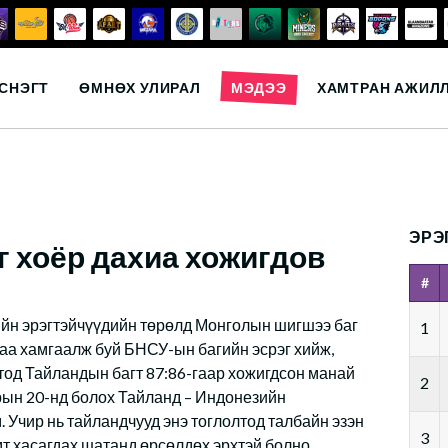
СНЭГТ
ӨМНӨХ УЛИРАЛ
МЭДЭЭ
ХАМТРАН АЖИЛ
ЭРЭ
 хоёр дахиа хожигдов
#
йн эрэгтэйчүүдийн төрөлд Монголын шигшээ баг
1
гаа хамгаалж буй БНСУ-ын багийн эсрэг хийж,
тод Тайландын багт 87:86-гаар хожигдсон манай
2
рын 20-нд болох Тайланд – Индонезийн
 Учир нь тайландчууд энэ тоглолтод талбайн эзэн
3
т хасагдах шатанд өрсөлдөх эрхтэй болно.