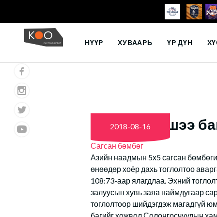
Skip
to
НҮҮР
ХУВААРЬ
ҮР ДҮН
ХҮ
content
Манай шигшээ баг
2018-08-16
Сагсан бөмбөг
Азийн наадмын 5х5 сагсан бөмбөги
өнөөдөр хоёр дахь тоглолтоо авар
108:73-аар ялагдлаа. Эхний тоглол
залуусын хувь заяа наймдугаар са
тоглолтоор шийдэгдэж магадгүй юм.
багийг хожвол Солонгосчуудын хам