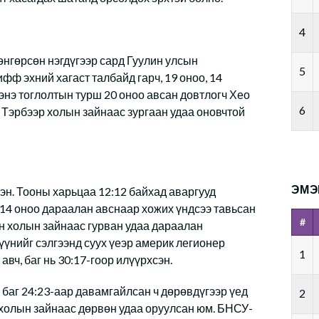
4
өнгөрсөн нэгдүгээр сард Гуулин улсын
5
ф эхний хагаст талбайд гарч, 19 оноо, 14
энэ тоглолтын турш 20 оноо авсан довтлогч Хео
6
 Тэрбээр холын зайнаас зургаан удаа оновчтой
ЭМЭ
сэн. Тооны харьцаа 12:12 байхад аваргууд
 14 оноо дараалан авснаар хожих үндсээ тавьсан
#
н холын зайнаас гурван удаа дараалан
түүнийг сэлгээнд суух үеэр америк легионер
1
вч, баг нь 30:17-гоор илүүрхсэн.
баг 24:23-аар давамгайлсан ч дөрөвдүгээр үед
2
олын зайнаас дөрвөн удаа оруулсан юм. БНСУ-