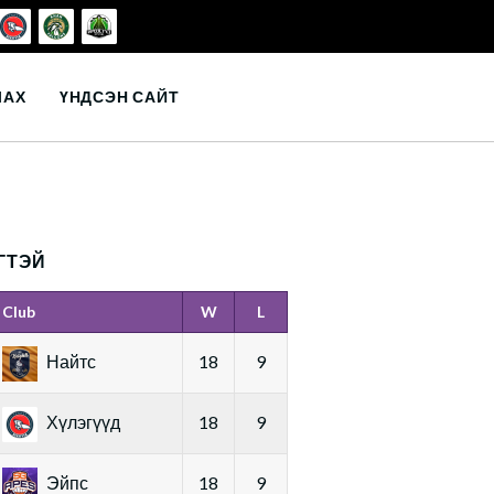
ЛАХ
ҮНДСЭН САЙТ
ГТЭЙ
Club
W
L
Найтс
18
9
Хүлэгүүд
18
9
Эйпс
18
9