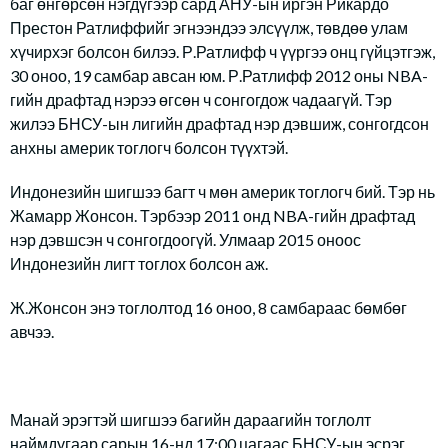
баг өнгөрсөн нэгдүгээр сард АНУ-ын иргэн Рикардо
Престон Ратлиффийг эгнээндээ элсүүлж, төвдөө улам
хүчирхэг болсон билээ. Р.Ратлифф ч үүргээ онц гүйцэтгэж,
30 оноо, 19 самбар авсан юм. Р.Ратлифф 2012 оны NBA-
гийн драфтад нэрээ өгсөн ч сонгогдож чадаагүй. Тэр
жилээ БНСУ-ын лигийн драфтад нэр дэвшиж, сонгогдсон
анхны америк тоглогч болсон түүхтэй.
Индонезийн шигшээ багт ч мөн америк тоглогч бий. Тэр нь
Жамарр Жонсон. Тэрбээр 2011 онд NBA-гийн драфтад
нэр дэвшсэн ч сонгогдоогүй. Улмаар 2015 оноос
Индонезийн лигт тоглох болсон аж.
Ж.Жонсон энэ тоглолтод 16 оноо, 8 самбараас бөмбөг
авчээ.
Манай эрэгтэй шигшээ багийн дараагийн тоглолт
наймдугаар сарын 16-нд 17:00 цагаас БНСУ-ын эсрэг