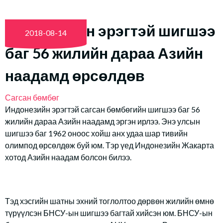
Индонезийн эрэгтэй шигшээ
2018-08-14
баг 56 жилийн дараа Азийн
наадамд өрсөлдөв
Сагсан бөмбөг
Индонезийн эрэгтэй сагсан бөмбөгийн шигшээ баг 56
жилийн дараа Азийн наадамд эргэн ирлээ. Энэ улсын
шигшээ баг 1962 оноос хойш анх удаа шар тивийн
олимпод өрсөлдөж буй юм. Тэр үед Индонезийн Жакарта
хотод Азийн наадам болсон билээ.
Тэд хэсгийн шатны эхний тоглолтоо дөрвөн жилийн өмнө
түрүүлсэн БНСУ-ын шигшээ багтай хийсэн юм. БНСУ-ын