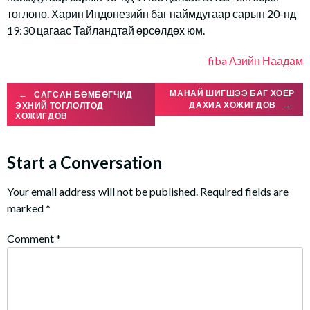
тоглоно. Харин Индонезийн баг наймдугаар сарын 20-нд
19:30 цагаас Тайландтай өрсөлдөх юм.
fiba
Азийн Наадам
Post
МАНАЙ ШИГШЭЭ БАГ ХОЁР
←
САГСАН БӨМБӨГЧИД
ДАХИА ХОЖИГДОВ
→
ЭХНИЙ ТОГЛОЛТОД
ХОЖИГДОВ
navigation
Start a Conversation
Your email address will not be published.
Required fields are
marked
*
Comment
*