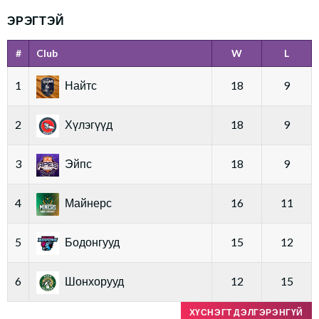
ЭРЭГТЭЙ
#
Club
W
L
1
Найтс
18
9
2
Хүлэгүүд
18
9
3
Эйпс
18
9
4
Майнерс
16
11
5
Бодонгууд
15
12
6
Шонхорууд
12
15
ХҮСНЭГТ ДЭЛГЭРЭНГҮЙ