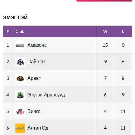
ЭМЭГТЭЙ
#
Club
W
L
1
Амазонс
15
0
2
Пайрэтс
9
6
3
Аравт
7
8
4
Этүгэн Ирвэсүүд
6
9
5
Вингс
4
11
6
Алтан Од
4
11