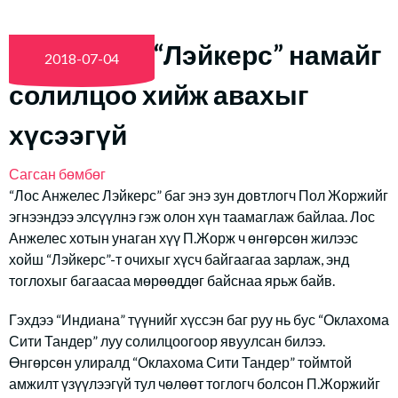
Пол Жорж: “Лэйкерс” намайг
2018-07-04
солилцоо хийж авахыг
хүсээгүй
Сагсан бөмбөг
“Лос Анжелес Лэйкерс” баг энэ зун довтлогч Пол Жоржийг
эгнээндээ элсүүлнэ гэж олон хүн таамаглаж байлаа. Лос
Анжелес хотын унаган хүү П.Жорж ч өнгөрсөн жилээс
хойш “Лэйкерс”-т очихыг хүсч байгаагаа зарлаж, энд
тоглохыг багаасаа мөрөөддөг байснаа ярьж байв.
Гэхдээ “Индиана” түүнийг хүссэн баг руу нь бус “Оклахома
Сити Тандер” луу солилцоогоор явуулсан билээ.
Өнгөрсөн улиралд “Оклахома Сити Тандер” тоймтой
амжилт үзүүлээгүй тул чөлөөт тоглогч болсон П.Жоржийг