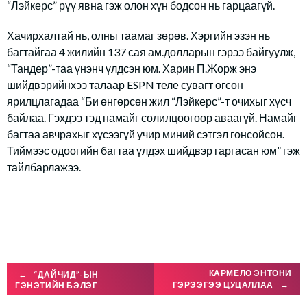
“Лэйкерс” рүү явна гэж олон хүн бодсон нь гарцаагүй.
Хачирхалтай нь, олны таамаг зөрөв. Хэргийн эзэн нь
багтайгаа 4 жилийн 137 сая ам.долларын гэрээ байгуулж,
“Тандер”-таа үнэнч үлдсэн юм. Харин П.Жорж энэ
шийдвэрийнхээ талаар ESPN теле сувагт өгсөн
ярилцлагадаа “Би өнгөрсөн жил “Лэйкерс”-т очихыг хүсч
байлаа. Гэхдээ тэд намайг солилцоогоор аваагүй. Намайг
багтаа авчрахыг хүсээгүй учир миний сэтгэл гонсойсон.
Тиймээс одоогийн багтаа үлдэх шийдвэр гаргасан юм” гэж
тайлбарлажээ.
Post
КАРМЕЛО ЭНТОНИ
←
“ДАЙЧИД”-ЫН
ГЭРЭЭГЭЭ ЦУЦАЛЛАА
→
ГЭНЭТИЙН БЭЛЭГ