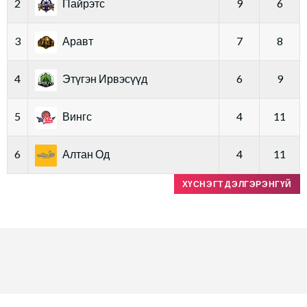
2
Пайрэтс
9
6
3
Аравт
7
8
4
Этүгэн Ирвэсүүд
6
9
5
Вингс
4
11
6
Алтан Од
4
11
ХҮСНЭГТ ДЭЛГЭРЭНГҮЙ