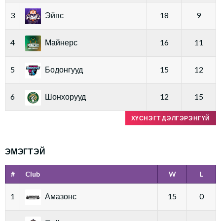
3
Эйпс
18
9
4
Майнерс
16
11
5
Бодонгууд
15
12
6
Шонхорууд
12
15
ХҮСНЭГТ ДЭЛГЭРЭНГҮЙ
ЭМЭГТЭЙ
#
Club
W
L
1
Амазонс
15
0