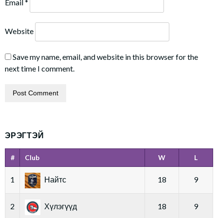
Email
*
Website
Save my name, email, and website in this browser for the
next time I comment.
ЭРЭГТЭЙ
#
Club
W
L
1
Найтс
18
9
2
Хүлэгүүд
18
9