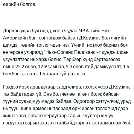
өөрийн болгов.
Дөрвөн удаа бүх одод, хоёр ч удаа NBA-гийн Бүх
Америкийн багт сонгогдож байсан Д.Коузинс бол лигийн
шилдэг төвийн тоглогчдын нэг. Үүнийг нотлох баримт бол
өнгөрсөн улиралд “Нью-Орленс Пеликанс”-т дунджилсан
үзүүлэлтээс нь харж болно. Тэрбээр хүнд бэртэхээсээ
өмнө 25.2 оноо, 12.9 самбар, 5.4 оновчтой дамжуулалт, 1.6
бөмбөг таслалт, 1.6 хаалт гүйцэтгэсэн.
Гэхдээ ирэх аравдугаар сард улирал эхлэх үеэр Д.Коузинс
талбайд гарахгүй. Энэ бол чөлөөт агент болж байсан
түүний хувьд муу мэдээ байлаа. Одоогоор сэтгүүлчид урьд
нь түүн шиг шөрмөс нь тасраад орж ирсэн тоглогчид дээр
жишээ авч, арванхоёрдугаар сарын сүүлээр юм уу,
нэгдүгээр сарын эхээр л талбайд гарна гэж таамаглаж буй.