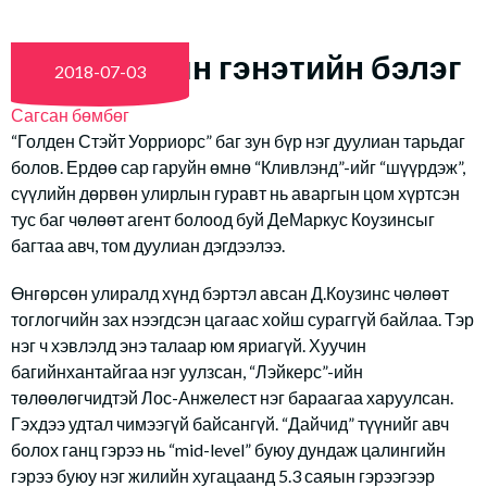
“Дайчид”-ын гэнэтийн бэлэг
2018-07-03
Сагсан бөмбөг
“Голден Стэйт Уорриорс” баг зун бүр нэг дуулиан тарьдаг
болов. Ердөө сар гаруйн өмнө “Кливлэнд”-ийг “шүүрдэж”,
сүүлийн дөрвөн улирлын гуравт нь аваргын цом хүртсэн
тус баг чөлөөт агент болоод буй ДеМаркус Коузинсыг
багтаа авч, том дуулиан дэгдээлээ.
Өнгөрсөн улиралд хүнд бэртэл авсан Д.Коузинс чөлөөт
тоглогчийн зах нээгдсэн цагаас хойш сураггүй байлаа. Тэр
нэг ч хэвлэлд энэ талаар юм яриагүй. Хуучин
багийнхантайгаа нэг уулзсан, “Лэйкерс”-ийн
төлөөлөгчидтэй Лос-Анжелест нэг бараагаа харуулсан.
Гэхдээ удтал чимээгүй байсангүй. “Дайчид” түүнийг авч
болох ганц гэрээ нь “mid-level” буюу дундаж цалингийн
гэрээ буюу нэг жилийн хугацаанд 5.3 саяын гэрээгээр