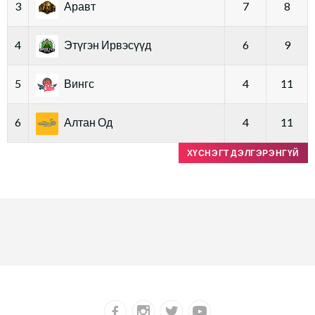
3
Аравт
7
8
4
Этүгэн Ирвэсүүд
6
9
5
Вингс
4
11
6
Алтан Од
4
11
ХҮСНЭГТ ДЭЛГЭРЭНГҮЙ