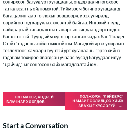
сонирхсон багууд урт хугацааны, өндөр цалин өгөхөөс
татгалзсан нь ойлгомжтой. Тиймээс ч богино хугацаанд
бага цалингаар тоглохыг зөвшөөрч, ирэх улиралд
өөрийгөө тод харуулах хүсэлтэй байгаа. Ингэхийн тулд
найдвартай хасагдах шат, аваргын зиндаанд өрсөлдөх
баг хэрэгтэй. Түүнд ийм хүслээр хангаж чадах баг “Голден
Стэйт” гэдэг нь ч ойлгомжтой юм. Магадгүй ирэх улирлын
тоглолтоос хамаарч түүнтэй урт хугацааны гэрээ хийнэ
гэдэг ам тохироо явагдсан учраас бусад багуудаас илүү
“Дайчид”-ыг сонгосон байх магадлалтай юм.
Post
ПОЛ ЖОРЖ: “ЛЭЙКЕРС”
←
ТОН МАКЕР, АНДРЕЙ
НАМАЙГ СОЛИЛЦОО ХИЙЖ
БЛАЧ НАР ХӨӨГДӨВ
АВАХЫГ ХҮСЭЭГҮЙ
→
navigation
Start a Conversation