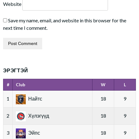
Website
Save my name, email, and website in this browser for the
next time I comment.
ЭРЭГТЭЙ
#
Club
W
L
1
Найтс
18
9
2
Хүлэгүүд
18
9
3
Эйпс
18
9