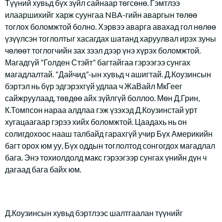
Түүний хувьд бүх зүйл сайнаар төгсөнө. Гэмтлээ
илааршихийг харж суунгаа NBA-гийн аваргын төлөө
тоглох боломжтой болно. Хэрвээ аварга авахад гол нөлөө
үзүүлсэн тоглолтыг хасагдах шатанд харуулвал ирэх зуны
чөлөөт тоглогчийн зах зээл дээр үнэ хүрэх боломжтой.
Магадгүй “Голден Стэйт” багтайгаа гэрээгээ сунгах
магадлалтай. “Дайчид”-ын хувьд ч ашигтай. Д.Коузинсын
бэртэл нь бүр эдгэрэхгүй удлаа ч ЖаВайл МкГеег
сайжруулаад, төвдөө айх зүйлгүй боллоо. Мөн Д.Грин,
К.Томпсон нараа алдлаа гэж үзэхэд Д.Коузинстай урт
хугацаагаар гэрээ хийх боломжтой. Цаадахь нь он
солигдохоос нааш талбайд гарахгүй учир Бүх Америкийн
багт орох юм уу, Бүх оддын тоглолтод сонгогдох магадлал
бага. Энэ тохиолдолд макс гэрээгээр сунгах үнийн дүн ч
дагаад бага байх юм.
Д.Коузинсын хувьд бэртлээс шалтгаалан түүнийг