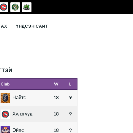
ЛАХ
ҮНДСЭН САЙТ
ГТЭЙ
Club
W
L
Найтс
18
9
Хүлэгүүд
18
9
Эйпс
18
9