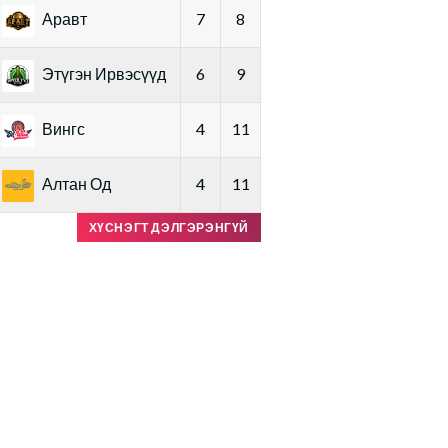
Аравт
7
8
Этүгэн Ирвэсүүд
6
9
Вингс
4
11
Алтан Од
4
11
ХҮСНЭГТ ДЭЛГЭРЭНГҮЙ