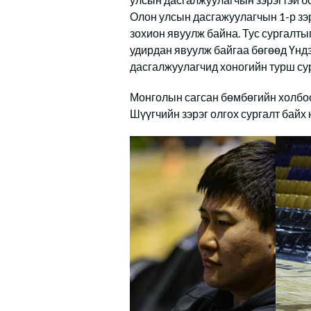
Олон улсын дасгажуулагчын 1-р зэ
зохион явуулж байна. Тус сургалты
удирдан явуулж байгаа бөгөөд Үндэ
дасгалжуулагчид хоногийн турш су
Монголын сагсан бөмбөгийн холбоо
Шүүгчийн зэрэг олгох сургалт байх 