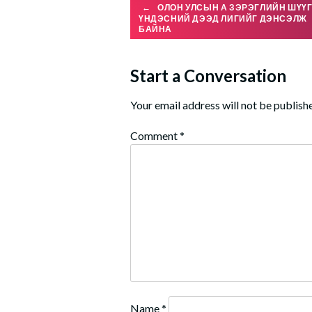
Post
←
ОЛОН УЛСЫН А ЗЭРЭГЛИЙН ШҮҮ
ҮНДЭСНИЙ ДЭЭД ЛИГИЙГ ДЭНСЭЛЖ
БАЙНА
navigation
Start a Conversation
Your email address will not be publish
Comment
*
Name
*