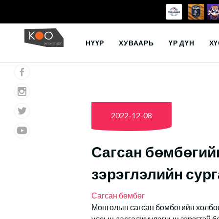
Skip
to
НҮҮР
ХУВААРЬ
ҮР ДҮН
ХҮ
content
2022-12-08
Сагсан бөмбөгий
зэрэглэлийн сург
Сагсан бөмбөг
Монголын сагсан бөмбөгийн холбо
улсын дасгалжуулагчын зэрэгтэй б