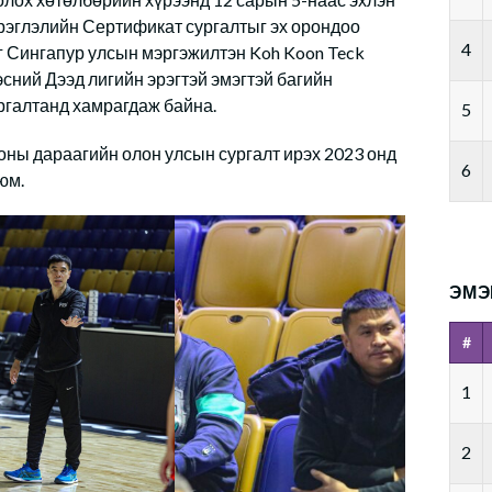
рэглэлийн Сертификат сургалтыг эх орондоо
4
г Сингапур улсын мэргэжилтэн Koh Koon Teck
сний Дээд лигийн эрэгтэй эмэгтэй багийн
ргалтанд хамрагдаж байна.
5
ны дараагийн олон улсын сургалт ирэх 2023 онд
6
юм.
ЭМЭ
#
1
2