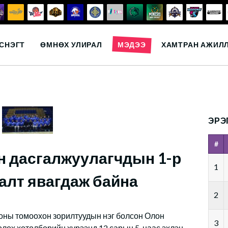
СНЭГТ
ӨМНӨХ УЛИРАЛ
МЭДЭЭ
ХАМТРАН АЖИЛ
ЭРЭ
#
н дасгалжуулагчдын 1-р
1
алт явагдаж байна
2
оны томоохон зорилтуудын нэг болсон Олон
3
олох хөтөлбөрийн хүрээнд 12 сарын 5-наас эхлэн