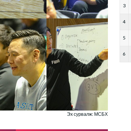
3
4
5
6
Эх сурвалж: МСБХ