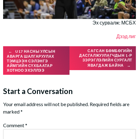
Эх сурвалж: МСБХ
Дээд лиг
Post
САГСАН БӨМБӨГИЙН
←
U17 НАСНЫ УЛСЫН
ДАСГАЛЖУУЛАГЧДЫН 1-Р
АВАРГА ШАЛГАРУУЛАХ
ЗЭРЭГЛЭЛИЙН СУРГАЛТ
ТЭМЦЭЭН СЭЛЭНГЭ
ЯВАГДАЖ БАЙНА
→
АЙМГИЙН СҮХБААТАР
navigation
ХОТНОО ЭХЭЛЛЭЭ
Start a Conversation
Your email address will not be published.
Required fields are
marked
*
Comment
*