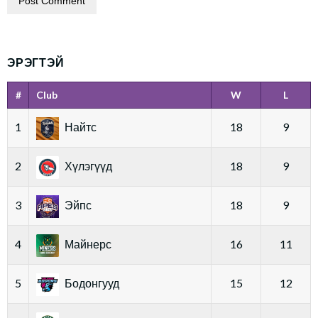
ЭРЭГТЭЙ
#
Club
W
L
1
Найтс
18
9
2
Хүлэгүүд
18
9
3
Эйпс
18
9
4
Майнерс
16
11
5
Бодонгууд
15
12