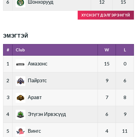
6
Шонхорууд
12
15
ХҮСНЭГТ ДЭЛГЭРЭНГҮЙ
ЭМЭГТЭЙ
#
Club
W
L
1
Амазонс
15
0
2
Пайрэтс
9
6
3
Аравт
7
8
4
Этүгэн Ирвэсүүд
6
9
5
Вингс
4
11