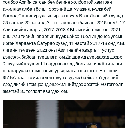
холбоо Азийн сагсан бөмбөгийн холбоотой хамтран
ажиллах албан ёсны гэрээний дагуу ажиллуулж буй
бөгөөд Сингапур улсын иргэн шүүгч Вэнг Леонгийн хувьд
38 настай 20 насанд А зэрэглийг авч байсан. 2018 онд U17
Ази тивийн аварга, 2017-2018 ABL лигийн тэмцээн, 2021
оны Ази тивийн аваргыг шүүж байсан бол Индонез улсын
иргэн Харяанта Сатуряо хувьд 41 настай 2017-18 онд ABL
лигийн тэмцээн, 2021 оны Ази тивийн аваргыг тус тус
дэнсэлж байсан туршлага юм.Дашрамд дурьдахад дээрх
2 шүүгчийн хувьд 11 сард монголд бол ази тивийн аварга
шалгаруулах тэмцээний урьдчилсан шатны тэмцээнийг
ФИБА-гаас томилогдон шүүн явуулж байжээ. Үндэсний
дээд лигийн тэмцээнд энэ жил нийтдээ эрэгтэй 90 тоглолт
эмэгтэй 30 тоглолт явагдах юм.