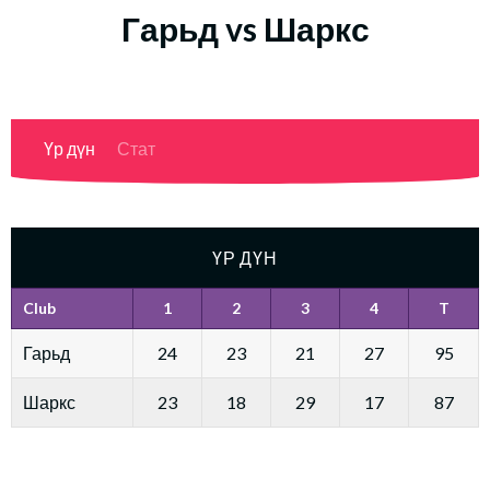
Гарьд vs Шаркс
Үр дүн
Стат
ҮР ДҮН
Club
1
2
3
4
T
Гарьд
24
23
21
27
95
Шаркс
23
18
29
17
87