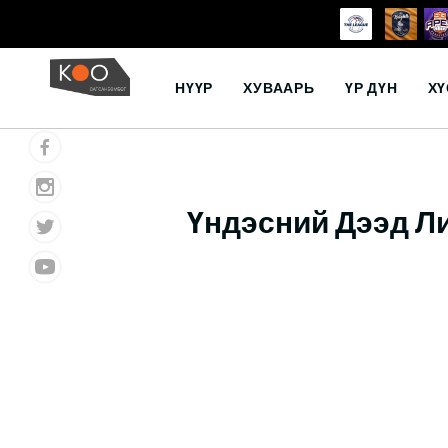
Skip
to
НҮҮР
ХУВААРЬ
ҮР ДҮН
ХҮ
content
Үндэсний Дээд Л