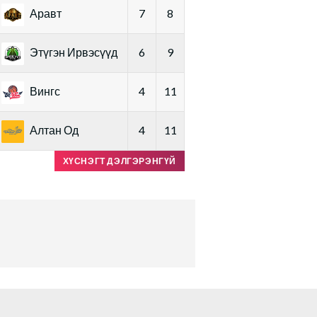
Аравт
7
8
Этүгэн Ирвэсүүд
6
9
Вингс
4
11
Алтан Од
4
11
ХҮСНЭГТ ДЭЛГЭРЭНГҮЙ