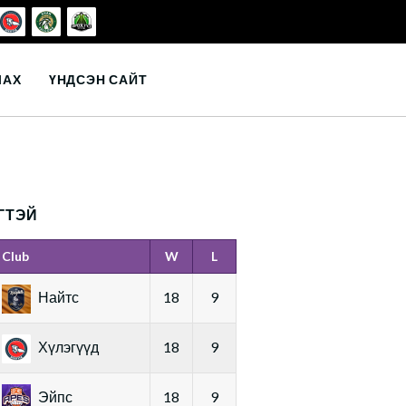
ЛАХ
ҮНДСЭН САЙТ
ГТЭЙ
Club
W
L
Найтс
18
9
Хүлэгүүд
18
9
Эйпс
18
9