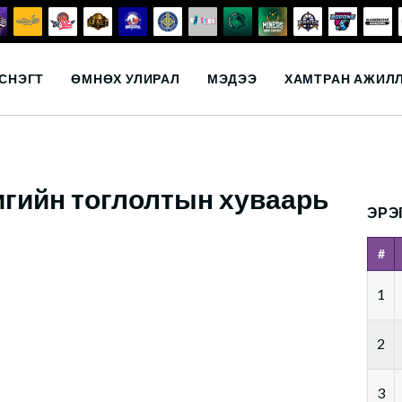
СНЭГТ
ӨМНӨХ УЛИРАЛ
МЭДЭЭ
ХАМТРАН АЖИЛ
игийн тоглолтын хуваарь
ЭРЭ
#
1
2
3